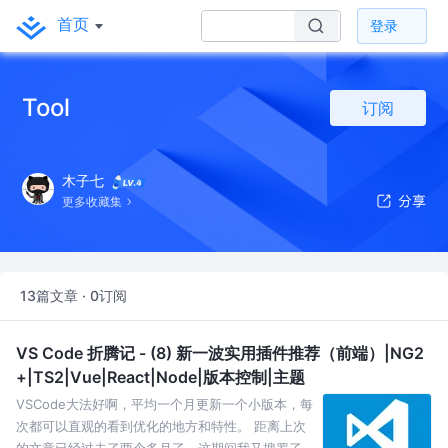
首页
登录
Tool
订阅
木子七
更多收藏集
13篇文章 · 0订阅
VS Code 折腾记 - (8) 新一波实用插件推荐（前端）|NG2
+|TS2|Vue|React|Node|版本控制|主题
VSCode大法好啊，平均一个月更新一个小版本，每
次都可以直观的看到优化的地方和特性。 距离上次
的文章已经过去了两个多月了。这期间我又搜罗了