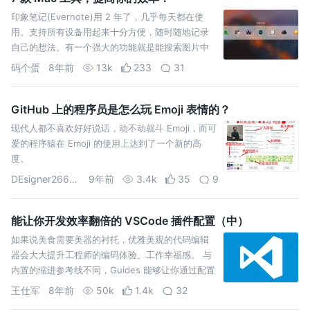
印象笔记(Evernote)用 2 年了，几乎每天都在使
用。支持所有设备用起来十分方便，随时随地记录
自己的想法。有一个强大的功能就是能搜索图片中
的文字。有一点比较可惜就是不支持Markdown语
码个蛋
8年前
13k
233
31
法。 通常写文章我就用它，支持 Markdown 语
法。可以同步到 Evernote…
GitHub 上的程序员是怎么玩 Emoji 表情的？
现代人都不喜欢好好说话，动不动就斗 Emoji，而可
爱的程序猿在 Emoji 的使用上达到了一个新的高
度。
DEsigner26633
9年前
3.4k
35
9
能让你开发效率翻倍的 VSCode 插件配置（中）
如果说美食需要美器的衬托，优雅美观的代码编辑
器会大大提升工程师的编码体验、工作幸福感。 与
内置的缩进参考线不同，Guides 能够让你通过配置
项来修改参考线的颜色、样式、缩进空白的背景色
王仕军
8年前
50k
1.4k
32
等，如果你愿意折腾，甚至能够配置出类似 Indent