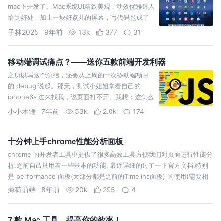
mac下开发了。Mac系统UI精致美观，动效优雅迷人
恰到好处，加上一块好点儿的屏幕，写代码也成了
一件让人赏心悦目的事情。同时没有右下角弹窗的
子林2025
9年前
13k
377
31
打扰，没有流氓软件，让我专心于code不再分心。
mac 实在是开发人员的首选。在使用过程中…
移动端调试痛点？——送你五款前端开发利器
之所以写这个总结，还要从上周的一次移动端项目
的 debug 说起。那天，测试小姐姐拿着自己的
iphone6s 过来找我，说页面打不开。我想：这怎么
可能，我手机里挺好的呀，Chrome调试工具也没报
小小木锤
7年前
53k
2.0k
174
错呀！就把她手机拿过来看了看，发现一进去还真
就是一片空白。WTF（手动黑人问号）…
十分钟上手chrome性能分析面板
chrome 的开发者工具中提供了很多高效工具方便我们对页面进行性能分
析.之前自己只用着一些基本的功能, 最近详细的过了一下官方文档,特别
是 performance 面板(大部分都是之前的Timeline面板) 的使用(需要相
对新一些的chrome浏览器版本). 如果勾选了 m…
薄荷前端
8年前
20k
295
4
7 款 Mac 工具，提高你的效率！