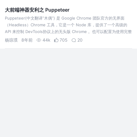
Rainbow 那样风格的参考线。下图…
大前端神器安利之 Puppeteer
Puppeteer(中文翻译”木偶”) 是 Google Chrome 团队官方的无界面
（Headless）Chrome 工具，它是一个 Node 库，提供了一个高级的
API 来控制 DevTools协议上的无头版 Chrome 。也可以配置为使用完整
（非无头）的 Chrom…
杨琼璞
8年前
44k
705
20
npm - 参考手册
npm - 参考手册
__ihhu
9年前
7.1k
57
评论
Sublime Text 你所不知道的12个秘密
转载：请写明掘金原文链接及作者名 '小小小'第250
名入群者，奖书一本 QQ群：139128168 ← 点击加
群 package control安装： 第一种方法是在控制台
中复制粘贴代码按回车，