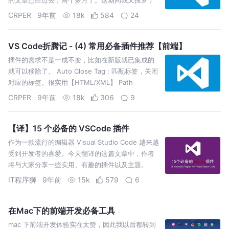
一波比较实用的插件推荐； Better Merge : 用来解
CRPER
9年前
18k
584
24
决文件冲突的不二利器，经过多个版本的更新，稳
定很多。。推荐 Angular …
VS Code折腾记 - (4) 常用必备插件推荐【前端】
插件的需求不是一成不变，比如在新版就已集成的
就可以移除了。 Auto Close Tag : 匹配标签，关闭
对应的标签。很实用【HTML/XML】 Path
Intellisense ： 路径智能提示.
CRPER
9年前
18k
306
9
【译】15 个必备的 VSCode 插件
作为一款流行的编辑器 Visual Studio Code 越来越
受到开发者的喜爱。今天翻译的这篇文章中，作者
将与大家分享一些实用、有趣的插件以及主题。
VSCode 党们，相信有你喜欢的。（PS：前端插件
IT程序狮
9年前
15k
579
6
稍多）
在Mac下的前端开发必备工具
mac 下前端开发体验实在太赞，因此我以后都转到