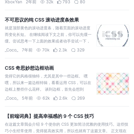
XboxYan
2年前
32k
793
80
CSS判断，这
不可思议的纯 CSS 滚动进度条效果
就是顶部黄色的滚动进度条，随着页面的滚动进度
而变化长短。 在继续阅读下文之前，你可以先缓一
缓。尝试思考一下上面的效果或者动手尝试一下，
不借助 JS ，能否巧妙的实现上述效果。 OK，继
_Coco_
7年前
70k
2.3k
329
续。这个效果是我在业务开发的过程中遇到的一个
类似的小问题。其实即便让我借助 Javascrip…
CSS 奇思妙想边框动画
觉得它的风格很独特，尤其是其中一些边框。 嘿
嘿，所以来一篇边框特辑，看看运用 CSS，可以在
边框上整些什么花样。 谈到边框，首先会想到
border，我们最常用的莫过于 solid，dashed，上
_Coco_
5年前
62k
2.6k
269
图中便出现了 dashed。 除了最常见的 solid，
dashed，CSS b…
【前端词典】提高幸福感的 9 个 CSS 技巧
在这篇文章我会介绍 9 个使你的 CSS 更加简洁优雅的使用技巧。这些技
巧小生经常使用，觉得挺高效实用，所以也就有了这篇文章。 正文现在