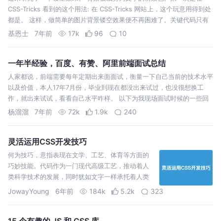
CSS-Tricks 看到的这个用法: 在 CSS-Tricks 网站上，这个玩意用得到处
都是。 这样，做简单的图片背景镂空效果便不再困难了。关键代码只有
几行。 就这几行，视觉上会就会有大变化。前后对比： back…
基恩士
7年前
17k
96
10
一年半经验，百度、有赞、阿里前端面试总结
人家都说，前端需要每年定期出来面面试，衡量一下自己当前的技术水平
以及价值，本人17年7月份，毕业到现在都没出来试过，也没很想换工
作，就出来试试，看看自己水平咋样。 以下为我现场面试时候的一些回
答，部分因人而异的问题我就不回答了，回答的都为参考答案，也有部分
杨溜溜
7年前
72k
1.9k
240
错误的地方或者不好的地…
灵活运用CSS开发技巧
何为技巧，意指表现在文学、工艺、体育等方面的
巧妙技能。代码作为一门现代高级工艺，推动着人
类科学技术的发展，同时犹如文字一样承托着人类
文化的进步。 每写好一篇文章，都会使用大量的写
JowayYoung
6年前
184k
5.2k
323
作技巧。烘托、渲染、悬念、铺垫、照应、伏笔、
联想、想象、抑扬结合、点面结合、动静结合、叙
议结合、情景…
15 个有趣的 JS 和 CSS 库