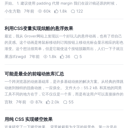
开始。 1. 建议使用 padding 代替 margin 我们在设计稿还原的时候，
padding 和 margin 两个是常用的属性，但我们…
小生方勤
7年前
60k
1.8k
122
利用CSS变量实现炫酷的悬浮效果
最近，我从 Grover网站上发现以一个好玩儿的悬停动画，也有了些自己
的灵感。这个动画是将鼠标移动到订阅按钮上移动光标会显示相应的彩色
渐变。这个想法很简单，但是它能使这个按钮脱颖而出，人们一下子就注
意到它了，增加了点击的概率。 我们要做的第一件事就是获取到鼠标的
果冻tfzwgd
7年前
1.8k
36
5
位置。 将坐标存…
可能是最全的前端动效库汇总
一个跨浏览器的动效基础库，是许多基础动效的解决方案。从经典的弹跳
动效到独特的扭曲动效，一应俱全。 文件大小：55.2 kB. 和其他的同类
工具不同的地方在于，它不仅仅是一个库，而是有这用户可以直接操作的
实际功能，它带有一个完整的网页构建器。Bounce.js 是为数不多的可以
宫秋
7年前
87k
2.0k
55
直…
用纯 CSS 实现镂空效果
近来研究了一下镂空效果。 背景被裁剪为文字的前景色。第一次是在