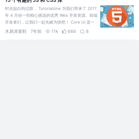
时光如白驹过隙， Tutorialzine 为我们带来了 2017
年 4 月份一些精心挑选的优秀 Web 开发资源。前端
开发者们，让我们一起先睹为快吧！ Core UI 是一
个基于 Bootstrap 4 的管理模板，它提供了创建控
木易涛童鞋
7年前
11k
666
8
制面板的高度自定义解决方案。同时，为了让你快…
使用 Flexible 实现手淘 H5 页面的终端适配
使用 Flexible 实现手淘 H5 页面的终端适配
shinygang
10年前
7.7k
244
1
Vue项目自动转换 px 为 rem，高保真还原设计图
前端开发中还原设计图的重要性毋庸置疑，目前来说应用最多的应该也还
是使用rem。然而很多人依然还是处于刀耕火种的时代，要么自己去计算
rem值，要么依靠编辑器安装插件转换。 而本文的目标就是通过一系列
的配置后，在开发中可以直接使用设计图的尺寸开发，项目为我们自动编
猪不乐意
8年前
33k
722
89
译，转换成rem。…