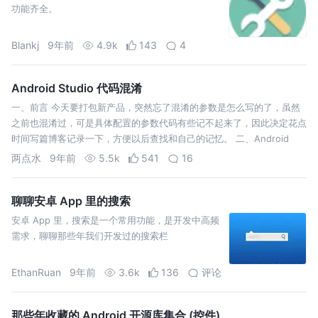
功能齐全。
Blankj
9年前
4.9k
143
4
Android Studio 代码混淆
一、前言 今天要打包新产品，突然忘了混淆的参数是怎么写的了，虽然
之前也混淆过，可是具体配置的参数代码有些记不起来了，因此决定花点
时间写篇博客记录一下，方便以后查找和自己的记忆。 二、Android
Studio 代码混淆基本配置 在工程目录下，找到 proguard-rules…
两点水
9年前
5.5k
541
16
聊聊安卓 App 里的搜索
安卓 App 里，搜索是一个常用功能，是开发中高频
需求，聊聊那些年我们开发过的搜索栏
EthanRuan
9年前
3.6k
136
评论
那些年收藏的 Android 开源库集合 (控件)