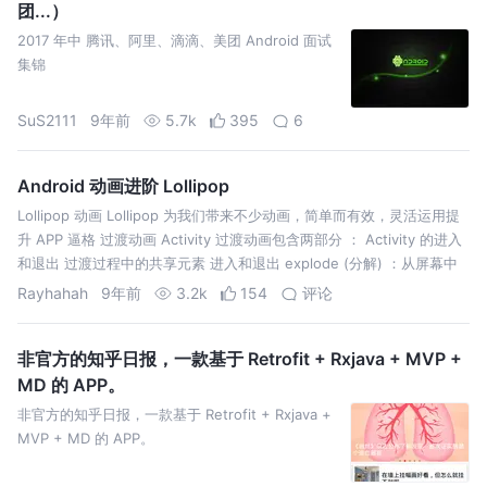
团...）
2017 年中 腾讯、阿里、滴滴、美团 Android 面试
集锦
SuS2111
9年前
5.7k
395
6
Android 动画进阶 Lollipop
Lollipop 动画 Lollipop 为我们带来不少动画，简单而有效，灵活运用提
升 APP 逼格 过渡动画 Activity 过渡动画包含两部分 ： Activity 的进入
和退出 过渡过程中的共享元素 进入和退出 explode (分解) ：从屏幕中
间进进或出，移动视图 slide …
Rayhahah
9年前
3.2k
154
评论
非官方的知乎日报，一款基于 Retrofit + Rxjava + MVP +
MD 的 APP。
非官方的知乎日报，一款基于 Retrofit + Rxjava +
MVP + MD 的 APP。