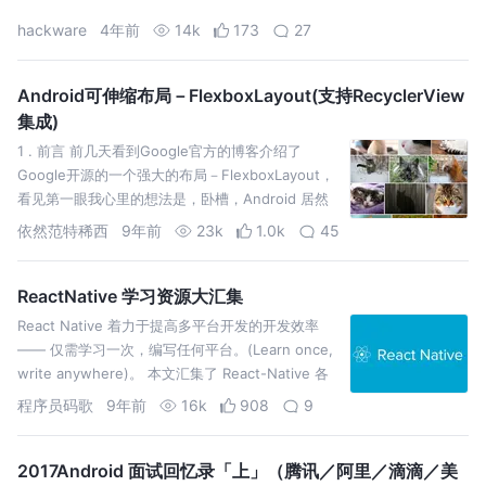
hackware
4年前
14k
173
27
Android可伸缩布局－FlexboxLayout(支持RecyclerView
集成)
1 . 前言 前几天看到Google官方的博客介绍了
Google开源的一个强大的布局－FlexboxLayout，
看见第一眼我心里的想法是，卧槽，Android 居然
有这么一个强大的布局。作为一个有好奇心的工程
依然范特稀西
9年前
23k
1.0k
45
狮，当然第一时间就去试了试手，效果非常赞，因
此这篇文章就介绍一下它的…
ReactNative 学习资源大汇集
React Native 着力于提高多平台开发的开发效率
—— 仅需学习一次，编写任何平台。(Learn once,
write anywhere)。 本文汇集了 React-Native 各
类学习资源，方便大家学习，同时还有 [Awesome
程序员码歌
9年前
16k
908
9
React Native 系列]，请收下…
2017Android 面试回忆录「上」（腾讯／阿里／滴滴／美