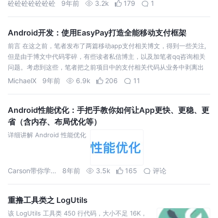
砼砼砼砼砼砼砼
9年前
3.2k
179
1
Android开发：使用EasyPay打造全能移动支付框架
前言 在这之前，笔者发布了两篇移动app支付相关博文，得到一些关注,
但是由于博文中代码零碎，有些读者私信博主，以及加笔者qq咨询相关
问题。考虑到这些，笔者把之前项目中的支付相关代码从业务中剥离出
来，重构，形成了现在的EasyPay。 EasyPay项目地址:https://gi…
MichaelX
9年前
6.9k
206
11
Android性能优化：手把手教你如何让App更快、更稳、更
省（含内存、布局优化等）
详细讲解 Android 性能优化
Carson带你学Android
8年前
3.5k
165
评论
重撸工具类之 LogUtils
该 LogUtils 工具类 450 行代码，大小不足 16K，