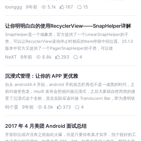
WebView 中的网页图片，调用原生控件进行放大展示。 其实实…
loonggg
9年前
5.1k
167
15
让你明明白白的使用RecyclerView——SnapHelper详解
SnapHelper是一个抽象类，官方提供了一个LinearSnapHelper的子
类，可以让RecyclerView滚动停止时相应的Item停留中间位置。25.1.0
版本中官方又提供了一个PagerSnapHelper的子类，可以使
RecyclerView像ViewPager一样的效果，一次只能滑一页，而且居中显
NeXT
8年前
8.8k
293
4
示。
沉浸式管理：让你的 APP 更优雅
自从 android4.4 开始，android 手机状态栏再也不是一成黑的时代，之
前叫做变色龙，miui6 发布会把他叫做沉浸式，之后大家就自然而然的接
受了沉浸式这个名称，其实实际应该叫做 Translucent Bar，即为透明状
态栏。 沉浸式实现原理其实是使整个 activity 布局延伸到整个屏幕，然
码个蛋
9年前
8.0k
373
4
后使状态栏变成透明色，有些手机会有导航栏，同样也可以把导航栏变成
透明色，这样会使一些 app 更加美观。
2017 年 4 月美团 Android 面试总结
开发职位或许没有之前如此火爆，但是只要你有真才实学，找个较好的工