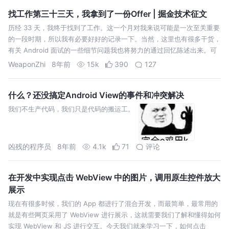
找工作第三十三天，我拿到了一份Offer | 掘金技术征文
历经 33 天，我终于找到了工作。这一个月对我来说可能是一次至关重要
的一段时期，所以我有必要好好的记录一下。当然，这里也有很多干货，
有关 Android 面试的一些细节问题我也将努力的通过回忆陈述出来。可
能篇幅很大，废话较多，但同样细节也会很多，如果看这篇文章的人是最
WeaponZhi
8年前
15k
390
127
近要找工作…
什么？还没搞定Android View的事件和冲突解决
我们不生产代码，我们只是代码的搬运工。
凶残的程序员
8年前
4.1k
71
评论
在开发中实现点击 WebView 中的图片，调用原生控件放大
展示
现在有很多时候，我们的 App 都进行了混合开发，而最简单，最常用的
就是有些网页采用了 WebView 进行展示，这就需要我们了解和懂得如何
实现 WebView 和 JS 进行交互。今天我们就来学习一下，如何点击