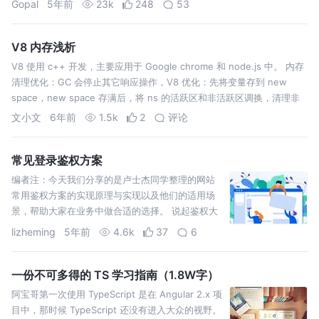
Gopal
5年前
23k
248
53
么选择两根连词线（--）表示？…
V8 内存浅析
V8 使用 c++ 开发，主要应用于 Google chrome 和 node.js 中。 内存
清理优化：GC 会停止其它响应操作，V8 优化：先将变量存到 new
space，new space 存满后，将 ns 的活跃区和非活跃区调换，清理非
活跃区，超过两次未清理的变量加入…
文小文
6年前
1.5k
2
评论
常见登录鉴权方案
编者注：今天我们分享的是卢士杰同学整理的网站
常用鉴权方案的实现原理与实现以及他们的适用场
景，帮助大家在业务中做合适的选择。 说起鉴权大
家应该都很熟悉，不过作为前端开发来讲，鉴权的
lizheming
5年前
4.6k
37
6
流程大头都在后端小哥那边，本文的目的就是为了
让大家了解一下常见的鉴权的方式和原理。 认知：
HTTP …
一份不可多得的 TS 学习指南（1.8W字）
阿宝哥第一次使用 TypeScript 是在 Angular 2.x 项
目中，那时候 TypeScript 还没有进入大众的视野。