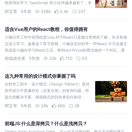
然而现在学习 TypeScript 的小伙伴越来越多了，本
文阿宝哥将从 16 个方面入手，带你一步步学习
阿宝哥
5年前
238k
5.4k
237
TypeScript，感兴趣的小伙伴不要错…
适合Vue用户的React教程，你值得拥有
小编日常工作中使用的是Vue,对于React只是做过简单的了解，并没有做
过深入学习。趁着这个双节假期，小编决定好好学一学React,今天这篇文
章就是小编在学习React之后，将React与Vue的用法做的一个对比，通
过这个对比，方便使用Vue的小伙伴可以快速将Vue中的写法转换…
前端进击者
5年前
32k
710
53
这九种常用的设计模式你掌握了吗
在软件工程中，设计模式（Design Pattern）是对
软件设计中普遍存在（反复出现）的各种问题，所
提出的解决方案。根据模式的目的来划分的话，
GoF（Gang of Four）设计模式可以分为以下 3 种
阿宝哥
5年前
24k
460
28
类型： 1、创建型模式：用来描述 “如何创建对象”，
它的主要特点是 “将…
前端JS:什么是深拷贝？什么是浅拷贝？
Object,Array,Function,Date... 当一个方法执行时，每个方法都会建立