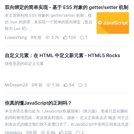
双向绑定的简单实现 - 基于 ES5 对象的 getter/setter 机制
本文我将利用 ES5 对象的 getter/setter 机制，模
仿 Vue 的原理，来实现一个简单的双向绑定（暂且
称为 Lue 吧）。
LowesYang
9年前
2.7k
104
1
自定义元素：在 HTML 中定义新元素 - HTML5 Rocks
很有意思的自定义元素
MrDream24
9年前
1.3k
64
3
你真的懂JavaScript的正则吗？
本文内容主要出处为《JavaScript权威指南》(第六版)，笔者只是在搬砖
的同时整理思路，有误望及时指出，感谢！ 定义正则表达式 概述 对于正
则表达式的概念我们就不多费口舌了...在JavaScript中使用正则表达式进
行模式匹配离不开RegExp对象，创建正则对象有两种方式…
hinesboy
9年前
6.6k
218
2