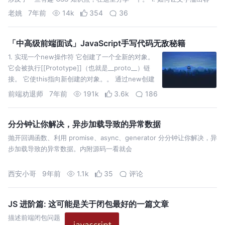
器？ work-break 属性是用来处理文字如何换行的，这里使用了不太…
老姚
7年前
14k
354
36
「中高级前端面试」JavaScript手写代码无敌秘籍
1. 实现一个new操作符 它创建了一个全新的对象。
它会被执行[[Prototype]]（也就是__proto__）链
接。 它使this指向新创建的对象。。 通过new创建
的每个对象将最终被[[Prototype]]链接到这个函数
前端劝退师
7年前
191k
3.6k
186
的prototype对象上。 如果函数没有返回…
分分钟让你解决，异步加载导致的异常数据
抛开回调函数、利用 promise、async、generator 分分钟让你解决，异
步加载导致的异常数据。内附源码一看就会
西安小哥
9年前
1.1k
35
评论
JS 进阶篇: 这可能是关于闭包最好的一篇文章
描述前端闭包问题