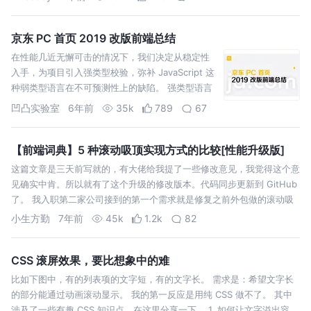
京东 PC 首页 2019 改版前端总结
在性能几近无懈可击的情况下，我们决定从稳定性
入手，为项目引入强类型校验，弥补 JavaScript 这
种弱类型语言在不可预测性上的缺陷。 强类型语言
TypeScript 已发布6年有余，国内应用的开发者也
凹凸实验室
6年前
35k
789
67
在慢慢增长。一般来说，业务开发周期短，迭代频
繁，TypeScript 的…
【前端词典】5 种滚动吸顶实现方式的比较[性能升级版]
这篇文章是三天前写就的，有大佬给我提了一些修改意见，我觉得这个意
见确实中肯。所以就有了这个升级的修改版本。代码同步更新到 GitHub
了。 我入职第二家公司接到的第一个需求就是修复之前外包做的滚动吸
顶效果。我当时很纳闷为何一个滚动吸顶会有 bug，后来我查看代码才
小生方勤
7年前
45k
1.2k
82
发现直接用的…
CSS 滚屏效果，要比想象中的难
比如下图中，有的列表项的文字短，有的文字长。 需求是：希望文字长
的部分能通过动画滚动显示。 我的第一反应是用纯 CSS 做不了。 其中
涉及了一些有趣 CSS 知识点，在这里分享一下。 1. 如何让文字溢出容