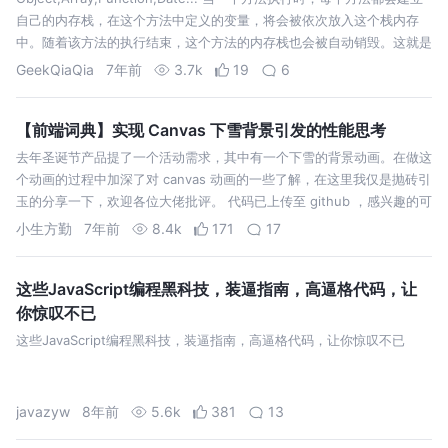
自己的内存栈，在这个方法中定义的变量，将会被依次放入这个栈内存
中。随着该方法的执行结束，这个方法的内存栈也会被自动销毁。这就是
我们通常所说的基本数据类型变量通常都放在栈内存中； 当我们…
GeekQiaQia
7年前
3.7k
19
6
【前端词典】实现 Canvas 下雪背景引发的性能思考
去年圣诞节产品提了一个活动需求，其中有一个下雪的背景动画。在做这
个动画的过程中加深了对 canvas 动画的一些了解，在这里我仅是抛砖引
玉的分享一下，欢迎各位大佬批评。 代码已上传至 github ，感兴趣的可
以 clone 代码到本地运行。望给个 star 支持一下。 UI …
小生方勤
7年前
8.4k
171
17
这些JavaScript编程黑科技，装逼指南，高逼格代码，让
你惊叹不已
这些JavaScript编程黑科技，装逼指南，高逼格代码，让你惊叹不已
javazyw
8年前
5.6k
381
13