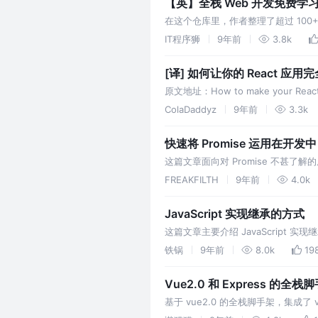
【英】全栈 Web 开发免费学
在这个仓库里，作者整理了超过 100
成为全栈 Web 开发的你有所收获。
IT程序狮
9年前
3.8k
[译] 如何让你的 React
原文地址：How to make your React app 
译文出自：掘金…
ColaDaddyz
9年前
3.3k
快速将 Promise 运用在开发中
这篇文章面向对 Promise 不甚了
Promise 是抽象异步处理对象
FREAKFILTH
9年前
4.0k
在 Promise 出现之前，说到 Ja…
JavaScript 实现继承的方式
这篇文章主要介绍 JavaScript 实
铁锅
9年前
8.0k
19
Vue2.0 和 Express 的全栈
基于 vue2.0 的全栈脚手架，集成了 vue