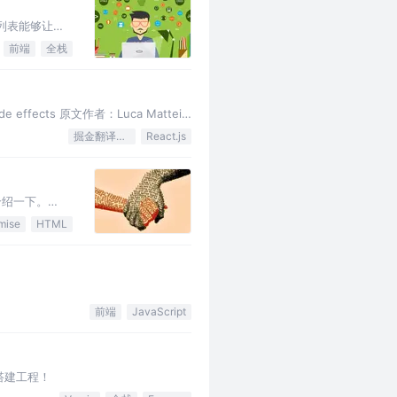
个列表能够让想
前端
全栈
y side effects 原文作者：Luca Matteis
掘金翻译计划
React.js
介绍一下。
行异步处理。
mise
HTML
前端
JavaScript
快速搭建工程！