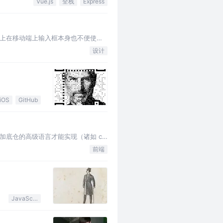
Vue.js
全栈
Express
上在移动端上输入框本身也不便使
设计
iOS
GitHub
加底仓的高级语言才能实现（诸如 c
前端
JavaScript