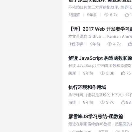
不依赖任何第三方库的拖放库, 兼容低版
https://github.com/qgh810/dnd
邱国辉
9年前
6.7k
【译】2017 Web 开发者学
本文是源自 Github 上 Kamr
Devops 人员需要掌握的学习路
IT程序狮
9年前
4.7k
解读 JavaScript 构造函
解读 JavaScript 中构造函数
凯斯
9年前
3.3k
75
执行环境和作用域
执行环境（也就是常说的上下文）和作
淆概念，这篇文章试着梳理下执行环境
海痕
9年前
3.7k
98
们各自的行为。每个执行环境都有一
廖雪峰JS学习总结-函数篇
最近在刷廖雪峰的JS教程，把里面的
http://www.liaoxuefeng.com/
yellowlemon
9年前
6.0k