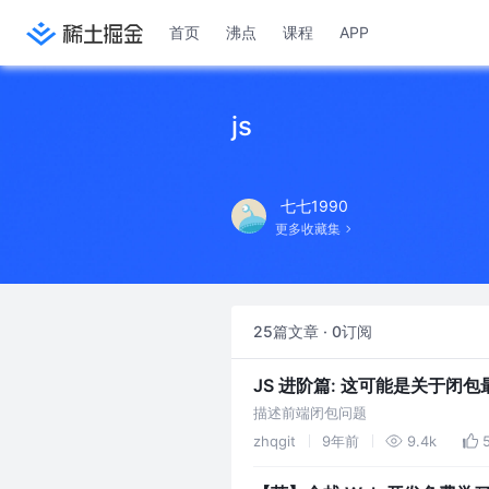
首页
沸点
课程
APP
js
七七1990
更多收藏集
25篇文章 · 0订阅
JS 进阶篇: 这可能是关于闭
描述前端闭包问题
zhqgit
9年前
9.4k