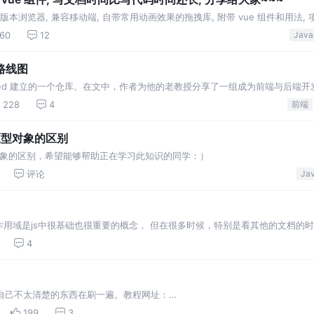
本浏览器, 兼容移动端, 自带常用动画效果的拖拽库, 附带 vue 组件和用法, 
160
12
习路线图
an Ahmed 建立的一个仓库。在文中，作者为他的老教授分享了一组成为前端与后端
线图，以便与他的学生们分享他们的观点，一起来看看。
228
4
前端
数和原型对象的区别
和原型对象的区别，希望能够帮助正在学习此知识的同学：）
评论
用域是js中很基础也很重要的概念， 但在很多时候，特别是看其他的文档的
和作用域的概念。 1、执行环境 执行环境定义了变量或函数有权访问的其他
4
个相关联的…
自己不太清楚的东西在刷一遍。教程网址：
wiki/001434446689867b27157e896e74d51a89c25cc8b43bdb3000 
199
3