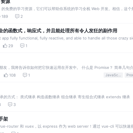
习资源
+ 的免费的学习资源，它们可以帮助你系统的学习全栈 Web 开发。相信，这
189
2
 应用完全的函数式，响应式，并且能处理所有令人发狂的副作用
fully functional, fully reactive, and able to handle all those craz
29
1
解的朋友，我将告诉你如何把它快速运用在开发中。 什么是 Promise？ 简单几句
以及对其进行各种操作的组件。你可以理解为：它的出现，是为了让我们更方便的进
108
1
JavaScript
Pro
现继承的方式： 类式继承 构造函数继承 组合继承 寄生组合式继承 extends 继承
8
3
脚手架
-router 和 vuex，以 express 作为 web server！通过 vue-cli 可以