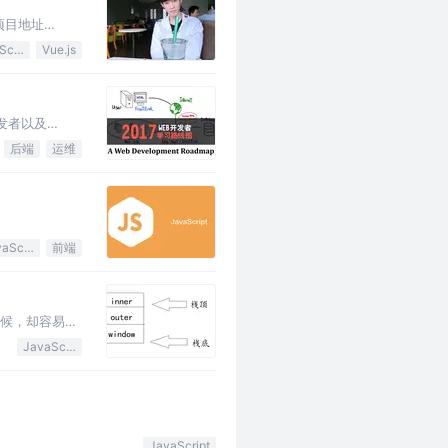
项目地址
JavaScript
Vue.js
开发者以及
后端
运维
JavaScript
前端
时候，却容易混
数据，决定了它
JavaScript
函数的定义和调用： 如果没有return…
JavaScript