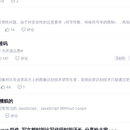
118
2
可用性问题。由于对安全性的过度要求（对字符数、特殊符号等的限制），再加
败......
14
评论
维码
# 为开源点赞#
141
评论
Swift
图像对比等这类高大上的图像识别技术望而生畏，觉得此类识别技术只能通过更
何通过 canvas 来进行简单的图像识别。
44
1
是糟糕的
洁的 JavaScript。JavaScript Without Loops
评论
 vue 组件, 写文档时间比写代码时间还长, 分享给大家~~~