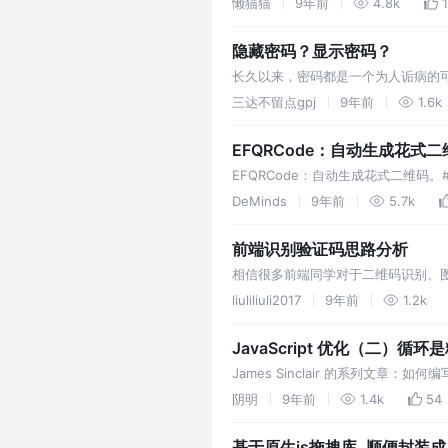
懒猫猫
9年前
4.8k
隐藏密码？显示密码？
长久以来，密码都是一个为人诟病的
用，使得输入密码这件事经常让用户倍感挫
三达不留点gpj
9年前
1.6k
EFQRCode：自动生成花式二
EFQRCode：自动生成花式二维码。
DeMinds
9年前
5.7k
前端识别验证码思路分析
相信很多前端同学对于二维码识别、
等），本文试图从前端的角度出发介绍如
liuliliuli2017
9年前
1.2k
JavaScript 优化（二）循环
James Sinclair 的系列文章：如何编写更简
阴明
9年前
1.4k
54
基于原生js拖拽库, 顺便封装成