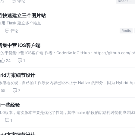
72
评论
React Native
并且快速建立三个图片站
Flask 建立多个站点
评论
Redis
集中营 iOS客户端
中营 iOS客户端 作者：CoderKo1oGitHub：https://github.com/iph
 应用演示 应用截图 项目安装 1、切换到Po…
24
1
rid方案细节设计
地发现，自己的工作涉及内容已经不止于 Native 的部分，因为 Hybrid App 和
Hybrid 方案以及 ReactNative 本地化工作。 …
55
7
的一些经验
.4.0版本，这次版本主要是优化了性能，其中main()阶段的启动耗时优化成果比
代码到didFinishLaunchingWithOptions最后一行代码的耗时），用户
1
rid方案细节设计