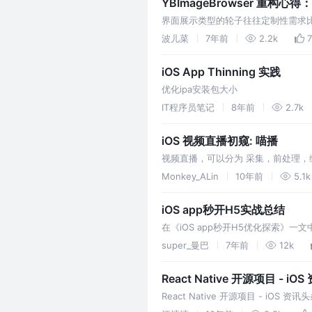
YBImageBrowser 重
界面展示类型的轮子往往定制性需求
制内存不至于 OOM ？本文以 YBIm
波儿菜
7年前
2.2k
7
iOS App Thinning 实践
优化ipa安装包大小
IT程序员笔记
8年前
2.7k
iOS 视频直播初窥: 喵播
视频直播，可以分为 采集，前处理，编
Monkey_ALin
10年前
5.1k
iOS app秒开H5实战总结
在《iOS app秒开H5优化探索》一
载离线包优化打开速度的一些细节以及注
super_曼巴
7年前
12k
本用法。 在上…
React Native 开源项目 - iO
React Native 开源项目 - iOS 资讯