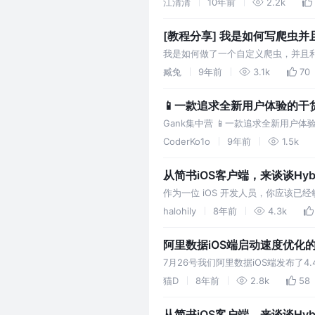
江清清
10年前
2.2k
[教程分享] 我是如何写爬虫
我是如何做了一个自定义爬虫，并且利用 
臧兔
9年前
3.1k
70
📱一款追求全新用户体验的干货
Gank集中营 📱一款追求全新用户体验的干货集
http://gank.io/ App Store
CoderKo1o
9年前
1.5k
从简书iOS客户端，来谈谈Hyb
作为一位 iOS 开发人员，你应该已经敏感
仅仅是概念，越来越多的公司开始着手自己的 
halohily
8年前
4.3k
阿里数据iOS端启动速度优化
7月26号我们阿里数据iOS端发布了4
目前的0.1-0.2秒（main()第一行
猫D
8年前
2.8k
58
欢迎大家一起交流。
从简书iOS客户端，来谈谈Hyb