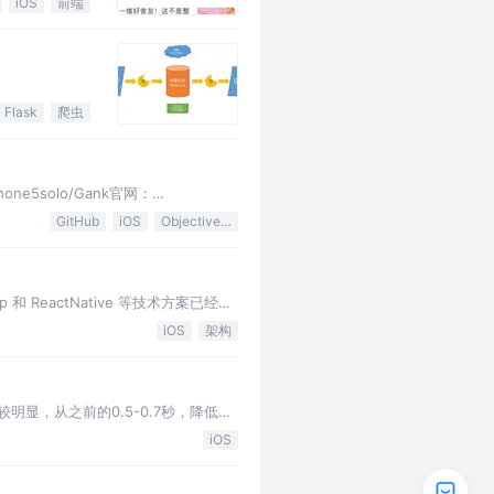
iOS
前端
Flask
爬虫
one5solo/Gank官网：
GitHub
iOS
Objective-C
 ReactNative 等技术方案已经不
iOS
架构
较明显，从之前的0.5-0.7秒，降低为
体验提升明显。在这里梳理一下优化的一些经验，
iOS