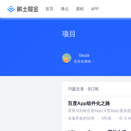
首页
沸点
课程
APP
项目
Geula
更多收藏集
11篇文章 · 0订阅
百度App组件化之路
背景与目标百度App(大型App)复
并控制整体App的复杂度；2.团队规
在做开发的信哥
5年前
6.4