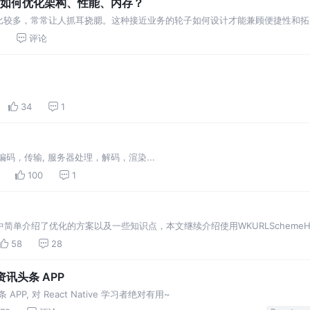
构心得：如何优化架构、性能、内存？
比较多，常常让人抓耳挠腮。这种接近业务的轮子如何设计才能兼顾便捷性和拓
ageBrowser 的重构为切入点，尽量抽象提炼，谈谈笔者对以上问题的思考。 YBIm
评论
34
1
码，传输, 服务器处理，解码，渲染...
100
1
文中简单介绍了优化的方案以及一些知识点，本文继续介绍使用WKURLSchemeHa
意事项，阅读本文前请先大概了解一下上篇文章的内容以及WKURLSchemeHa
58
28
S 资讯头条 APP
头条 APP, 对 React Native 学习者绝对有用~