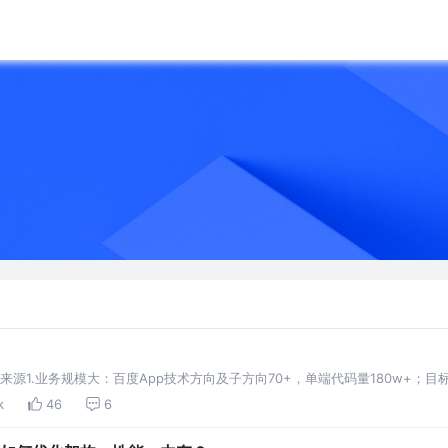
杂度来源1.业务规模大：百度App技术方向及子方向70+，单端代码量180w+
模大：有代码
k
46
6