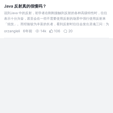
Java 反射真的很慢吗？
说到Java 中的反射，初学者在刚刚接触到反射的各种高级特性时，往往
表示十分兴奋，甚至会在一些不需要使用反射的场景中强行使用反射来
「炫技」。而经验较为丰富的长者，看到反射时往往会发出灵魂三问：为
什么要用反射？反射不会降低性能么？不用还有什么办法可以解决这个问
orzangleli
6年前
14k
106
20
题？ 在我们分析具体…
每日一道面试题（第10期）---谈谈对HandlerThread与As
yncTask的理解
前几天的那个面试弄得我一脸懵逼，现在有点空闲时间，仔细的探讨一下
当时的问题。印象最深的就是关于 HandlerThread 与 AsyncTask 的问
题。首先列一下探讨过程中想到的问题以及面试时问的问题。 先简单讲
讲这两个的源码吧，都挺简单的，并没有那么复杂。以下源码来自于 …
leaps
7年前
1.7k
9
评论
滴滴正式发布开源客户端研发助手 DoKit 3.0，新特性解读
DoraemonKit，简称 DoKit，中文名哆啦 A 梦，是
滴滴开源的一款功能齐全的客户端（ iOS 、
Android ）研发助手。今天，Dokit 3.0 版本正式发