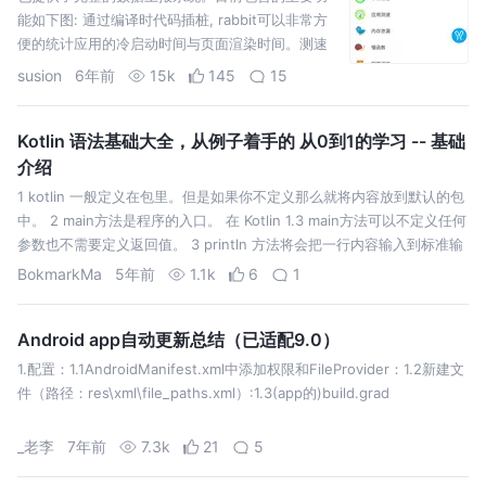
能如下图: 通过编译时代码插桩, rabbit可以非常方
便的统计应用的冷启动时间与页面渲染时间。测速
统计的关键时间点定义如下图: 与网络请求耗时结合
susion
6年前
15k
145
15
后，rabbit可以统计出一个页面的完全渲染耗时。这
里的完全渲染耗时是指:从页面cre…
Kotlin 语法基础大全，从例子着手的 从0到1的学习 -- 基础
介绍
1 kotlin 一般定义在包里。但是如果你不定义那么就将内容放到默认的包
中。 2 main方法是程序的入口。 在 Kotlin 1.3 main方法可以不定义任何
参数也不需要定义返回值。 3 println 方法将会把一行内容输入到标准输
出。这个方法已经默认引用了，不需要显式…
BokmarkMa
5年前
1.1k
6
1
Android app自动更新总结（已适配9.0）
1.配置：1.1AndroidManifest.xml中添加权限和FileProvider：1.2新建文
件（路径：res\xml\file_paths.xml）:1.3(app的)build.grad
_老李
7年前
7.3k
21
5