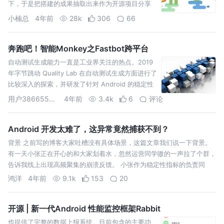
下，于是把搭建的成果抽取出来作为开源项目分享
给大家，目前Github上本项目已经有280颗星星。
小楠总
4年前
28k
306
66
奔跑吧！智能Monkey之Fastbot跨平台
自动测试生成能力一直是工业界关注的热点。2019
年字节跳动 Quality Lab 在自动测试生成方面进行了
比较深入的探索，并研发了针对 Android 的稳定性
测试服务 Fastbot。
用户386655096935735
4年前
3.4k
6
评论
Android 开发太难了，这异常竟然捕获不到？
背景 之前写的博客大家吐槽没有具体场景，这篇文章我们说一下背景。
有一天小张正在开心的和大家划着水，忽然运营同学嗷的一声拉了个群，
告诉我线上出现高频聚集的崩溃反馈。 小张作为稳定性指标的负责同
学，心理
鸿洋
4年前
9.1k
153
20
开源 | 新一代Android 性能监控框架Rabbit
也提供了完整的数据上报系统。目前包含的主要功