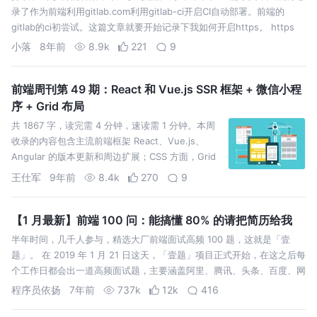
录了作为前端利用gitlab.com利用gitlab-ci开启CI自动部署。前端的
gitlab的ci初尝试。这篇文章就要开始记录下我如何开启https。 https
是什么，不是本文的重点，直接跳过，https …
小落
8年前
8.9k
221
9
前端周刊第 49 期：React 和 Vue.js SSR 框架 + 微信小程
序 + Grid 布局
共 1867 字，读完需 4 分钟，速读需 1 分钟。本周
收录的内容包含主流前端框架 React、Vue.js、
Angular 的版本更新和周边扩展；CSS 方面，Grid
布局是值得关注的；开发效率方面，有 2 篇关于
王仕军
9年前
8.4k
270
9
Git、Webpack 的技巧。内容如下，请享用。技术
动…
【1 月最新】前端 100 问：能搞懂 80% 的请把简历给我
半年时间，几千人参与，精选大厂前端面试高频 100 题，这就是「壹
题」。 在 2019 年 1 月 21 日这天，「壹题」项目正式开始，在这之后每
个工作日都会出一道高频面试题，主要涵盖阿里、腾讯、头条、百度、网
易等大公司和常见题型。得益于大家热情参与，现在每道题都有很多答
程序员依扬
7年前
737k
12k
416
案，提…