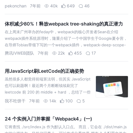
资料可能看不到的地方了，当然，这些方法也许不通用，因为毕竟是基于
pekonchan
7年前
40k
649
46
我项目里…
体积减少80%！释放webpack tree-shaking的真正潜力
在上周末广州举办的feday中，webpack的核心开发者Sean在介绍
webpack插件系统原理时，隆重介绍了一个中国学生于Google夏令营，
在导师Tobias带领下写的一个webpack插件，webpack-deep-scope-
analysis-plugin，这个插件能…
腾讯IVWEB团队
7年前
22k
455
17
用JavaScript刷LeetCode的正确姿势
虽然很多人都觉得前端算法弱，但其实 JavaScript
也可以刷题啊！最近两个月断断续续刷完了
leetcode 前 200 的 middle + hard ，总结了一些
刷题常用的模板代码。走过路过发现 bug 请指出，
我不吃饼干
7年前
14k
100
5
拯救一个辣鸡（但很帅）的少年就靠您啦！ 包括打
印函数和一…
24 个实例入门并掌握「Webpack4」(一)
它将查找 ./src/index.js 作为默认入口点。 而且，它会在 ./dist/main.js