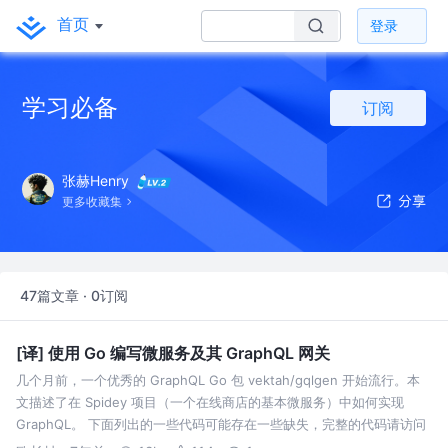
首页
登录
学习必备
订阅
张赫Henry
更多收藏集
47篇文章 · 0订阅
[译] 使用 Go 编写微服务及其 GraphQL 网关
几个月前，一个优秀的 GraphQL Go 包 vektah/gqlgen 开始流行。本
文描述了在 Spidey 项目（一个在线商店的基本微服务）中如何实现
GraphQL。 下面列出的一些代码可能存在一些缺失，完整的代码请访问
GitHub。 Spidey 包含了三个不同的服…