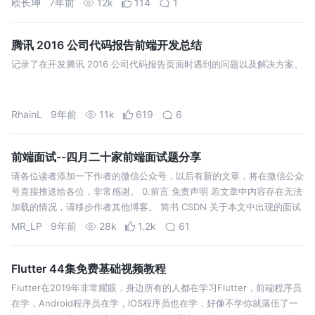
欧长坤
7年前
12k
114
1
腾讯 2016 公司代码报告前端开发总结
记录了在开发腾讯 2016 公司代码报告页面时遇到的问题以及解决方案。
RhainL
9年前
11k
619
6
前端面试--四月二十家前端面试题分享
请各位读者添加一下作者的微信公众号，以后有新的文章，将在微信公众
号直接推送给各位，非常感谢。 0.前言 免责声明 若文章中内容存在无法
加载的情况，请移步作者其他博客。 简书 CSDN 关于本文中出现的面试
题，请勿询问具体公司。 之所以分享出来，只是作为热爱前端的小伙伴
MR_LP
9年前
28k
1.2k
61
们分享讨论…
Flutter 44集免费基础视频教程
Flutter在2019年非常耀眼，身边所有的人都在学习Flutter，前端程序员
在学，Android程序员在学，IOS程序员也在学，好像不学你就落伍了一