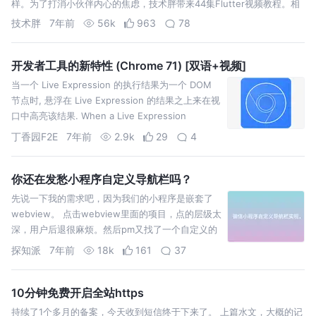
样。为了打消小伙伴内心的焦虑，技术胖带来44集Flutter视频教程。相
信学完基本可以应付一些工作了，视频是基础+实例的形式…
技术胖
7年前
56k
963
78
开发者工具的新特性 (Chrome 71) [双语+视频]
当一个 Live Expression 的执行结果为一个 DOM
节点时, 悬浮在 Live Expression 的结果之上来在视
口中高亮该结果. When a Live Expression
evaluates to a DOM node, hover over the L…
丁香园F2E
7年前
2.9k
29
4
你还在发愁小程序自定义导航栏吗？
先说一下我的需求吧，因为我们的小程序是嵌套了
webview。 点击webview里面的项目，点的层级太
深，用户后退很麻烦。然后pm又找了一个自定义的
导航的小程序，发现别人可以，然后我就开始研
探知派
7年前
18k
161
37
究。 有了这些从网上找到的资料，还有名叫猫圈的
小程序的例子。开始代码实现了。 这里nav…
10分钟免费开启全站https
持续了1个多月的备案，今天收到短信终于下来了。 上篇水文，大概的记