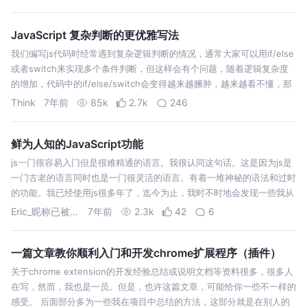
JavaScript 复杂判断的更优雅写法
我们编写js代码时经常遇到复杂逻辑判断的情况，通常大家可以用if/else
或者switch来实现多个条件判断，但这样会有个问题，随着逻辑复杂度
的增加，代码中的if/else/switch会变得越来越臃肿，越来越看不懂，那
么如何更优雅的写判断逻辑，本文带你试一下。 嗯，这样看起来…
Think
7年前
85k
2.7k
246
鲜为人知的JavaScript功能
js一门很容易入门但是很难精通的语言。我很认同这句话。这是因为js是
一门古老的语言同时也是一门很灵活的语言。有着一堆神秘的语法和过时
的功能。我已经使用js很多年了，迄今为止，我时不时地会发现一些我从
未知道的隐藏语法或技巧。 我试图列出一些鲜为人知的js特性。虽然有
Eric_昵称已被使用
7年前
2.3k
42
6
一些特性在严格…
一篇文章教你顺利入门和开发chrome扩展程序（插件）
关于chrome extension的开发经验总结或说明文档等资料很多，很多人
在写，然而，我也是一员。但是，也许这篇文章，可能给你一些不一样的
感受。 后面部分多为一些我在项目中总结的方法，这部分就是在别人的