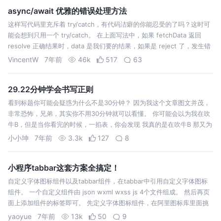
async/await 优雅的错误处理方法
这样写代码里充斥着 try/catch，有代码洁癖的你能忍受的了吗？这时可
能会想到只用一个 try/catch。 在上面写法中，如果 fetchData 返回
resolve 正确结果时，data 是我们要的结果，如果是 reject 了，发生错
误了，那么 data 是错误结果…
VincentW
7年前
46k
517
63
29.22分钟学会书写正则
看到标题你可能会疑惑为什么不是30分钟？ 因为我这个文章图文并茂，
非常恐怖，兄弟，其实你不用30分钟就可以看懂。 你可能会以为我在吹
牛B，但是当你看完的时候，一掐表，你会发现 我真的是在吹牛B 那又为
什么是.22呢？ 作为一个理科生，保留两位小数是不变的信仰。 而在
小小坤
7年前
3.3k
127
8
下，仅仅是喜…
小程序tabbar这套方案全搞定！
自定义字体图标组件以及tabbar组件，在tabbar中引用自定义字体图标
组件。 一个自定义组件由 json wxml wxss js 4个文件组成。 然后再页
面上添加组件的标签即可。 先定义字体图标组件，在阿里图标库里面挑
选好你所需要的字体选择下载代码。 3. 将该目录下in…
yaoyue
7年前
13k
50
9