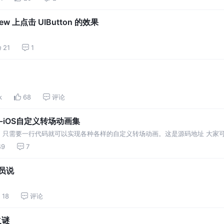
lVIew 上点击 UIButton 的效果
21
1
k
68
评论
-iOS自定义转场动画集
，只需要一行代码就可以实现各种各样的自定义转场动画。这是源码地址 大家可
些转场动画给界面调整增添一些活力，而实现这些动画相对比较繁琐。 为了让实
49
7
序员说
18
评论
之谜