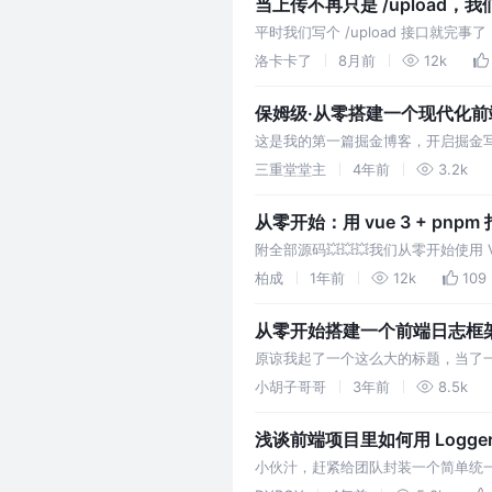
当上传不再只是 /upload
平时我们写个 /upload 接口就
了。
洛卡卡了
8月前
12k
保姆级·从零搭建一个现代化前
这是我的第一篇掘金博客，开启掘金写
次和大家探讨如何真正的从零开始搭
三重堂堂主
4年前
3.2k
从零开始：用 vue 3 + pnpm
附全部源码💥💥💥我们从零开始使用 Vue
柏成
1年前
12k
109
从零开始搭建一个前端日志框
原谅我起了一个这么大的标题，当了一回
能盯着告警邮件，后面告警越来越多就
小胡子哥哥
3年前
8.5k
浅谈前端项目里如何用 Logge
小伙汁，赶紧给团队封装一个简单统一的日