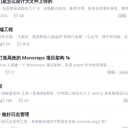
，我们是怎么设计大文件上传的
完事了，但真要做成能传几个 G、还能断点续传、集群可用、私有化部署的系统，事
204
48
后端
端工程
作之路。 大家好，我是刚加入掘金的"有两只臭猫"（公众号：咪仔和汤圆，欢
建一个现代化前端工程，总结其中的要点。
29
评论
 打造高效的 Monorepo 项目架构 🦄
 3 搭建一个 Monorepo 项目架构，采用 pnpm 作为包管理器 ......
21
前端
架
标题党😛 之前一直做B端系统，针对线上错误引入了 sentry 来收集错误
选择性忽视了🤪，大伙可千万别学我
186
43
前
r 做好日志管理
志管理工具，来替换掉项目中野蛮生长的 console.log() 吧！