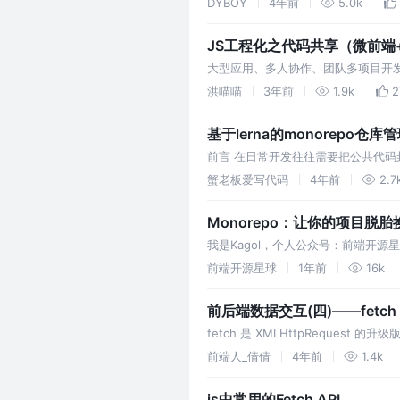
DYBOY
4年前
5.0k
JS工程化之代码共享（微前端+
大型应用、多人协作、团队多项目开
施。只要了解不同方案，我们才能结
洪喵喵
3年前
1.9k
2
基于lerna的monorepo仓库
前言 在日常开发往往需要把公共代
题。 为了解决这个问题，常见的办法
蟹老板爱写代码
4年前
2.7
Monorepo：让你的项目
我是Kagol，个人公众号：前端开
想拆分不同仓库分开维护，又担心代码
前端开源星球
1年前
16k
前后端数据交互(四)——fetc
fetch 是 XMLHttpRequest 
Promise，相比 XMLHttpReques
前端人_倩倩
4年前
1.4k
js中常用的Fetch API