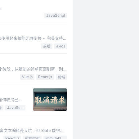
互。
JavaScript
eno使用起来都能无缝衔接 ~ 完美支持
前端
axios
多个阶段，从最初的简单页面刷新，到现
Vue.js
React.js
前端
时如何取消已触
端
JavaScript
编辑是天坑，但 Slate 能很好
比，有个非常微妙的区别：在这…
React.js
前端框架
Immutable.js