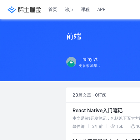
首页
沸点
课程
APP
前端
rainylyt
更多收藏集
23篇文章 · 0订阅
React Native入门笔记
本文是RN开发笔记，包括以下五大方面内容
慕仲卿
2年前
15k
1