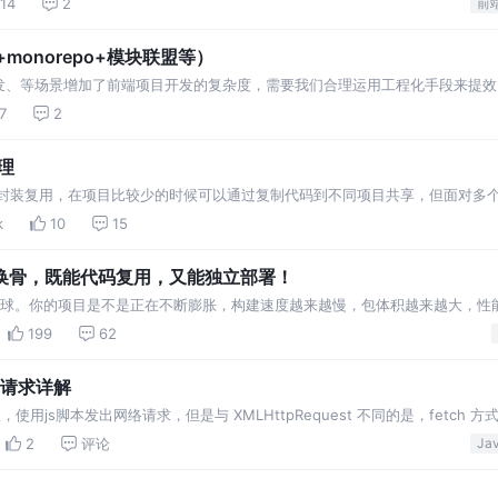
14
2
前
monorepo+模块联盟等）
发、等场景增加了前端项目开发的复杂度，需要我们合理运用工程化手段来提效
合业务需要给出最合适的工程化解决方案
7
2
管理
码封装复用，在项目比较少的时候可以通过复制代码到不同项目共享，但面对多
是封装一个npm包发布到仓库或
k
10
15
脱胎换骨，既能代码复用，又能独立部署！
源星球。你的项目是不是正在不断膨胀，构建速度越来越慢，包体积越来越大，性
不方便复用？你可能需要改造成Monorepo啦！
199
62
h 请求详解
的升级版，使用js脚本发出网络请求，但是与 XMLHttpRequest 不同的是，fetch 方
2
评论