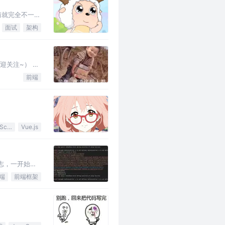
情就完全不一样
面试
架构
迎关注~） 这
前端
JavaScript
Vue.js
日志，一开始还
端
前端框架