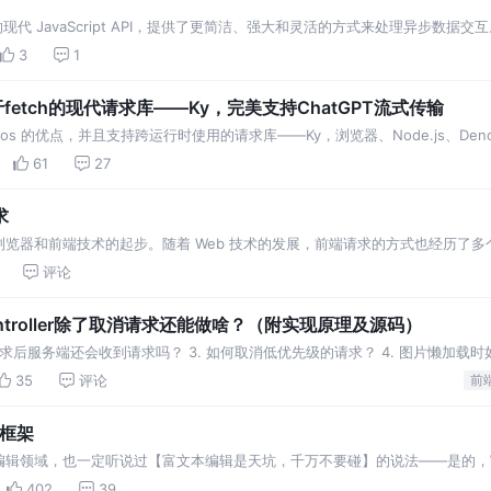
求的现代 JavaScript API，提供了更简洁、强大和灵活的方式来处理异步数据交
3
1
fetch的现代请求库——Ky，完美支持ChatGPT流式传输
合 axios 的优点，并且支持跨运行时使用的请求库——Ky，浏览器、Node.js、D
61
27
求
览器和前端技术的起步。随着 Web 技术的发展，前端请求的方式也经历了
面是前端请求发展的主要历史
评论
ntroller除了取消请求还能做啥？（附实现原理及源码）
消请求后服务端还会收到请求吗？ 3. 如何取消低优先级的请求？ 4. 图片懒加载
troller还能做啥
35
评论
前
辑框架
辑领域，也一定听说过【富文本编辑是天坑，千万不要碰】的说法——是的，富文本
杂度所在，以及 Slate 的解决方式。 富文本编辑领域和常规的前端开发相
402
39