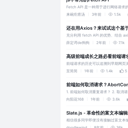
Fetch API 是一种用于进行网络请
来碗疙瘩汤
3年前
1.5k
还在用Axios？来试试这个基于
充分利用 fetch API 的优势、结
ChatGPT流式传输
薛定谔de狗狗
2年前
7.1k
高级前端成长之路必看前端请
前端请求的历史可以追溯到早期网页浏
代的异步请求和复杂的数据交互。 下
至简简
1年前
1.4k
5
前端如何取消请求？AbortCo
1. 前端如何取消重复请求？ 2. 取
发但不在可视区的请求？ 5. AbortCon
向阳花168
1年前
3.6k
Slate.js - 革命性的富文本编
相信很多同学即便没有接触过富文本编
地帮助你。下面会介绍富文本编辑的复
doodlewind
8年前
36k