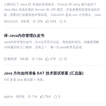
上图对比了 Java EE 容器的实现情况，Tomcat 和 Jetty 都只提供了
Java Web 容器必需的 Servlet 和 JSP 规范，开发者要想实现其他的功
能，需要自己依赖其他开源实现。 Glassfish 是由 sun 公司推出，Java
EE 最新规范出来之…
VectorJin
9年前
20k
244
4
译-Java内存管理白皮书
Java内存管理白皮书，Sun公司官方出品，虽然相对老旧，但确是理解
JVM最好的入门教材，没有之一，每一位Java程序员必读。
巴蜀码哥
9年前
7.8k
379
10
Java 方向如何准备 BAT 技术面试答案 (汇总版)
100 多道 java 面试题 + 答案。
aglice
9年前
11k
794
5