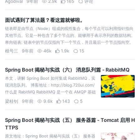
Agodival
9年前
2.9k
165
评论
面试遇到了算法题？看这篇就够啦。
链表即是由节点（Node）组成的线性集合，每个节点可以利用指针指向
其他节点。它是一种包含了多个节点的、能够用于表示序列的数据结构。
单向链表: 链表中的节点仅指向下一个节点，并且最后一个节点指向空。
双向链表: 其中每个节点具有两个指针 p、n，使得 p 指向先前节点并且
根号三
9年前
46k
1.9k
15
n …
Spring Boot 揭秘与实战（六） 消息队列篇 - RabbitMQ
本文，讲解 Spring Boot 如何集成 RabbitMQ，实
现消息队列。 博客地址：http://blog.720ui.com/
什么是 RabitMQ RabbitMQ 是一个在 AMQP 基础
上完整的，可复用的企业消息系统。 关于
梁桂钊
9年前
9.6k
143
5
RabbitMQ 的使用，可以阅读之…
Spring Boot 揭秘与实战（五） 服务器篇 - Tomcat 启用 H
TTPS
原文地址：Spring Boot 揭秘与实战（五） 服务器