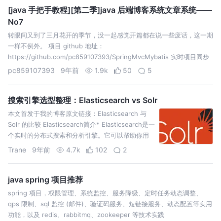
[java 手把手教程][第二季]java 后端博客系统文章系统——
No7
转眼间又到了三月花开的季节，没一起感觉开篇都在说一些废话，这一期
一样不例外。 项目 github 地址：
https://github.com/pc859107393/SpringMvcMybatis 实时项目同步
的地址是国内的码云：https://git.oschina.net/8…
pc859107393
9年前
1.9k
50
5
搜索引擎选型整理：Elasticsearch vs Solr
本文首发于我的博客原文链接：Elasticsearch 与
Solr 的比较 Elasticsearch简介* Elasticsearch是一
个实时的分布式搜索和分析引擎。它可以帮助你用
前所未有的速度去处理大规模数据。 它可以用于全
Trane
9年前
4.7k
102
2
文搜索，结构化搜索以及分析，当然你也可以将这
三…
java spring 项目推荐
spring 项目，权限管理、系统监控、服务降级、定时任务动态调整、
qps 限制、sql 监控 (邮件)、验证码服务、短链接服务、动态配置等实用
功能，以及 redis、rabbitmq、zookeeper 等技术实践