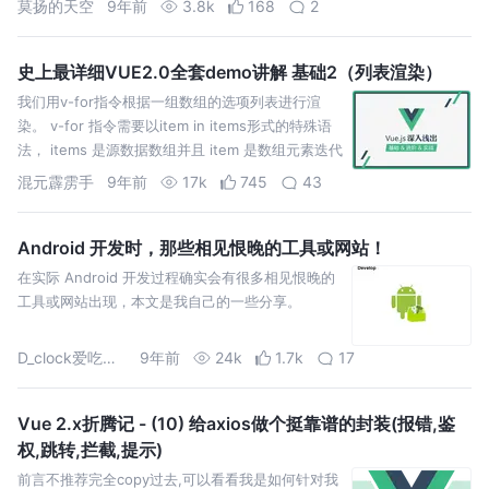
莫扬的天空
9年前
3.8k
168
2
史上最详细VUE2.0全套demo讲解 基础2（列表渲染）
我们用v-for指令根据一组数组的选项列表进行渲
染。 v-for 指令需要以item in items形式的特殊语
法， items 是源数据数组并且 item 是数组元素迭代
的别名。 如果我们不想多创节点，又不想让p元素做
混元霹雳手
9年前
17k
745
43
为根节点，我们就可以用template来做渲染，在
cho…
Android 开发时，那些相见恨晚的工具或网站！
在实际 Android 开发过程确实会有很多相见恨晚的
工具或网站出现，本文是我自己的一些分享。
D_clock爱吃葱花
9年前
24k
1.7k
17
Vue 2.x折腾记 - (10) 给axios做个挺靠谱的封装(报错,鉴
权,跳转,拦截,提示)
前言不推荐完全copy过去,可以看看我是如何针对我