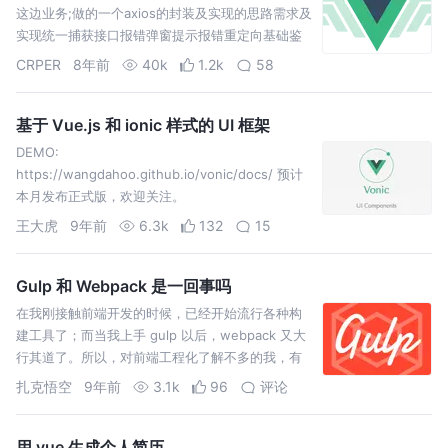
这边业务;做的一个axios的封装及实现的思路需求及
实现统一捕获接口报错弹窗提示报错重定向基础鉴
权表单序列化实现的功能统一捕获接口报错:用的
CRPER
8年前
40k
1.2k
58
axios
基于 Vue.js 和 ionic 样式的 UI 框架
DEMO:
https://wangdahoo.github.io/vonic/docs/ 预计
本月发布正式版，欢迎关注。
王大虎
9年前
6.3k
132
15
Gulp 和 Webpack 是一回事吗
在我刚接触前端开发的时候，已经开始流行各种构
建工具了；而当我上手 gulp 以后，webpack 又大
行其道了。所以，对前端工程化了解不多的我，有
了 “Gulp 和 Webpack 是一回事吗？” 的迷思(˶‾᷄ ⁻̫
扎克悟空
9年前
3.1k
96
评论
‾᷅˵)...
用 vue 生成个人简历