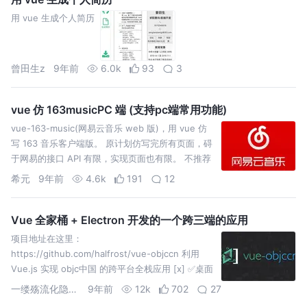
用 vue 生成个人简历
曾田生z
9年前
6.0k
93
3
vue 仿 163musicPC 端 (支持pc端常用功能)
vue-163-music(网易云音乐 web 版)，用 vue 仿
写 163 音乐客户端版。 原计划仿写完所有页面，碍
于网易的接口 API 有限，实现页面也有限。 不推荐
手机端访问。 页面高度为 670px，1366 X 768 分
希元
9年前
4.6k
191
12
辨率及其以下按 F11 全屏浏览效果更佳 Github 项
目地址: https://github.com/ShanaMaid/vue-
163-music 欢迎 issue，pr，star or follow！我将
Vue 全家桶 + Electron 开发的一个跨三端的应用
继续开源更多有趣的项目
项目地址在这里：
https://github.com/halfrost/vue-objccn 利用
Vue.js 实现 objc中国 的跨平台全栈应用 [x] ✅桌面
应用，支持 Mac、Linux、Windows 三个平台 [x]
一缕殇流化隐半边冰霜
9年前
12k
702
27
✅Web 应用，支持 桌面浏览器 和 手机浏览…