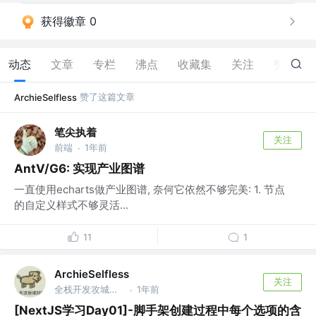
获得徽章 0
动态
文章
专栏
沸点
收藏集
关注
赞
12
赞了这篇文章
ArchieSelfless
笔尖执着
关注
前端
1年前
·
AntV/G6: 实现产业图谱
一直使用echarts做产业图谱, 奈何它依然不够完美: 1. 节点
的自定义样式不够灵活...
11
1
ArchieSelfless
关注
全栈开发攻城狮 @深圳威富通科技有限公司
1年前
·
[NextJS学习Day01]-脚手架创建过程中每个选项的含