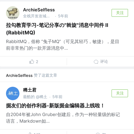
ArchieSelfless
关注
全栈开发攻城狮 @深圳威富通科技有限公司
5年前
·
拉勾教育学习-笔记分享の"斡旋"消息中间件 II
(RabbitMQ)
RabbitMQ，俗称 “兔子MQ”（可见其轻巧，敏捷），是目
前非常热门的一款开源消息中...
评论
2
赞了这篇文章
ArchieSelfless
稀土君
关注
最酷的 @稀土
5年前
·
掘友们的创作利器-新版掘金编辑器上线啦！
自2004年被John Gruber创建后，作为一种轻量级的标记
语言，Markdown如...