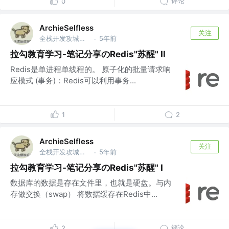
评论
0
ArchieSelfless
关注
全栈开发攻城狮 @深圳威富通科技有限公司
5年前
·
拉勾教育学习-笔记分享のRedis"苏醒" II
Redis是单进程单线程的。 原子化的批量请求响
应模式 (事务)：Redis可以利用事务...
1
2
ArchieSelfless
关注
全栈开发攻城狮 @深圳威富通科技有限公司
5年前
·
拉勾教育学习-笔记分享のRedis"苏醒" I
数据库的数据是存在文件里，也就是硬盘。与内
存做交换（swap） 将数据缓存在Redis中...
评论
2