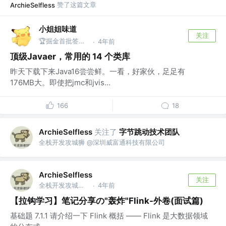
赞了这篇文章
ArchieSelfless
小姐姐味道
关注
🏆掘金首批签约作者 @公众号：xjjdog
4年前
·
顶级Javaer，常用的 14 个类库
昨天下载下来Java16尝尝鲜。一看，好家伙，足足有
176MB大。即使把jmc和jvis...
166
18
关注了
字节跳动技术团队
ArchieSelfless
全栈开发攻城狮 @深圳威富通科技有限公司
ArchieSelfless
关注
全栈开发攻城狮 @深圳威富通科技有限公司
4年前
·
【拉钩学习】笔记分享の"轰炸"Flink-外卷(面试篇)
基础题 7.1.1 请介绍一下 Flink 概括 —— Flink 是大数据领域