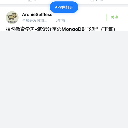
APP内打开
ArchieSelfless
关注
全栈开发攻城狮 @深圳威富通科技有限公司
5年前
·
拉勾教育学习-笔记分享のMongoDB"飞升"（下篇）
MongoDB 与 MySQL 中的架构相差不多，底层都
使用了可插拔的存储引擎以满足用户...
评论
2
ArchieSelfless
关注
全栈开发攻城狮 @深圳威富通科技有限公司
5年前
·
拉勾教育学习-笔记分享のMongoDB"飞升"（上篇）
Not Only SQL，支持类似SQL的功能， 与
Relational Databa...
评论
1