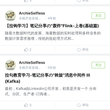
3
ArchieSelfless
关注
全栈开发攻城狮 @深圳威富通科技有限公司
4年前
·
【拉钩学习】笔记分享の"轰炸"Flink-上卷(基础篇)
随着大数据时代的发展、海量数据的实时处理和多样业务的
数据计算需求激增，传统的批处理方式和...
评论
2
ArchieSelfless
关注
全栈开发攻城狮 @深圳威富通科技有限公司
5年前
·
拉勾教育学习-笔记分享の"斡旋"消息中间件 III
(Kafka)
最初，Kafka由Linkedin公司开发，初衷是开发一个 分布
式、分区、生产者-订阅者...
评论
0