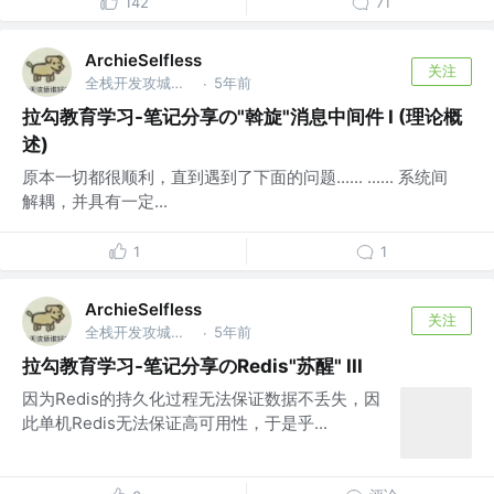
142
71
ArchieSelfless
关注
全栈开发攻城狮 @深圳威富通科技有限公司
5年前
·
拉勾教育学习-笔记分享の"斡旋"消息中间件 I (理论概
述)
原本一切都很顺利，直到遇到了下面的问题...... ...... 系统间
解耦，并具有一定...
1
1
ArchieSelfless
关注
全栈开发攻城狮 @深圳威富通科技有限公司
5年前
·
拉勾教育学习-笔记分享のRedis"苏醒" III
因为Redis的持久化过程无法保证数据不丢失，因
此单机Redis无法保证高可用性，于是乎...