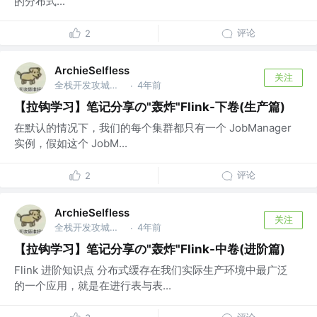
的分布式...
评论
2
ArchieSelfless
关注
全栈开发攻城狮 @深圳威富通科技有限公司
4年前
·
【拉钩学习】笔记分享の"轰炸"Flink-下卷(生产篇)
在默认的情况下，我们的每个集群都只有一个 JobManager
实例，假如这个 JobM...
评论
2
ArchieSelfless
关注
全栈开发攻城狮 @深圳威富通科技有限公司
4年前
·
【拉钩学习】笔记分享の"轰炸"Flink-中卷(进阶篇)
Flink 进阶知识点 分布式缓存在我们实际生产环境中最广泛
的一个应用，就是在进行表与表...
评论