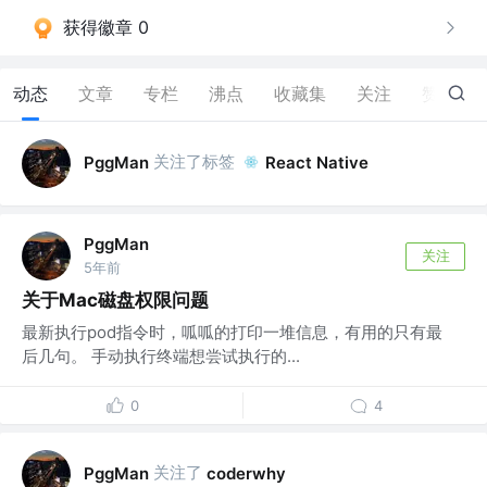
获得徽章 0
动态
文章
专栏
沸点
收藏集
关注
赞
1
关注了标签
PggMan
React Native
PggMan
关注
5年前
关于Mac磁盘权限问题
最新执行pod指令时，呱呱的打印一堆信息，有用的只有最
后几句。 手动执行终端想尝试执行的...
0
4
关注了
PggMan
coderwhy