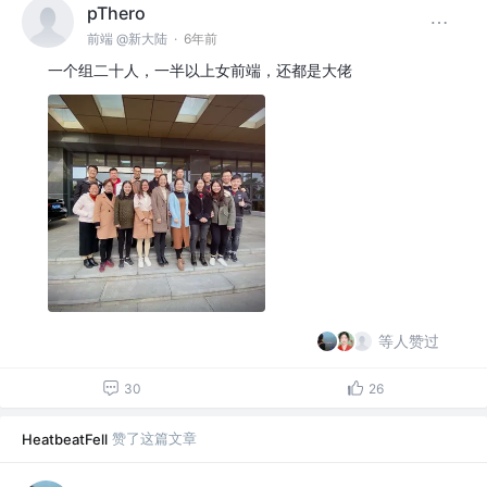
pThero
前端 @新大陆
·
6年前
一个组二十人，一半以上女前端，还都是大佬
等人赞过
30
26
赞了这篇文章
HeatbeatFell