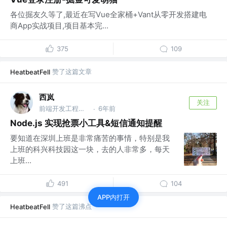
各位掘友久等了,最近在写Vue全家桶+Vant从零开发搭建电
商App实战项目,项目基本完...
375
109
赞了这篇文章
HeatbeatFell
西岚
关注
前端开发工程师 @深信服
6年前
·
Node.js 实现抢票小工具&短信通知提醒
要知道在深圳上班是非常痛苦的事情，特别是我
上班的科兴科技园这一块，去的人非常多，每天
上班...
491
104
APP内打开
赞了这篇沸点
HeatbeatFell