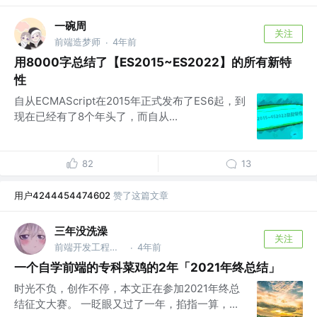
一碗周
关注
前端造梦师
4年前
·
用8000字总结了【ES2015~ES2022】的所有新特
性
自从ECMAScript在2015年正式发布了ES6起，到
现在已经有了8个年头了，而自从...
82
13
用户4244454474602
赞了这篇文章
三年没洗澡
关注
前端开发工程师 @杭州某公司
4年前
·
一个自学前端的专科菜鸡的2年「2021年终总结」
时光不负，创作不停，本文正在参加2021年终总
结征文大赛。 一眨眼又过了一年，掐指一算，...