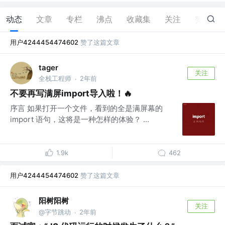
动态
文章
专栏
沸点
收藏集
关注
赞
20
用户4244454474602
赞了这篇文章
tager
关注
全栈工程师
2年前
·
不要再写满屏import导入啦！🔥
序言 如果打开一个文件，看到的全是满屏幕的
import 语句，这将是一种怎样的体验？ ...
1.9k
462
用户4244454474602
赞了这篇文章
阳树阳树
关注
@字节跳动
2年前
·