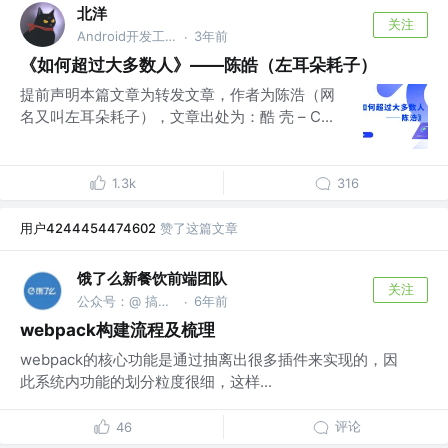
北洋
关注
Android开发工程师
3年前
·
《如何超过大多数人》——陈皓（左耳朵耗子）
提前声明本篇文章为转发文章，作者为陈浩（网
名又叫左耳朵耗子），文章出处为：酷 壳 – C...
1.3k
316
用户4244454474602
赞了这篇文章
饿了么新餐饮前端团队
关注
公众号：@ 搞事的前端 @饿了么
6年前
·
webpack构建流程及梳理
webpack的核心功能是通过抽离出很多插件来实现的，因
此系统内功能的划分粒度很细，这样...
评论
46