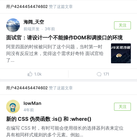
用户4244454474602
赞了这篇文章
海阔_天空
关注
前端开发
3年前
·
面试官：请设计一个不能操作DOM和调接口的环境
阿里四面的时候被问到了这个问题，当时第一时
间没有反应过来，觉得这个需求好奇特 面试官给
了...
1.0k
171
用户4244454474602
赞了这篇文章
lowMan
关注
4年前
新的 CSS 伪类函数 :is() 和 :where()
在编写 CSS 时，有时可能会使用很长的选择器列表来定位
具有相同样式规则的多个元素。例如...