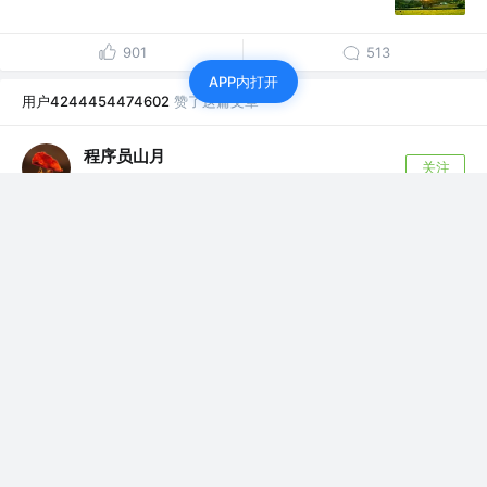
901
513
APP内打开
用户4244454474602
赞了这篇文章
程序员山月
关注
前端开发工程师
7年前
·
TypeScript 高级技巧
用了一段时间的 typescript 之后，深感中大型项目中
typescript 的必...
939
26
用户4244454474602
赞了这篇文章
ELab
关注
前端工程师 @公众号：ELab团队
4年前
·
XState：都1202年了，不会真有人还在用假的状态管