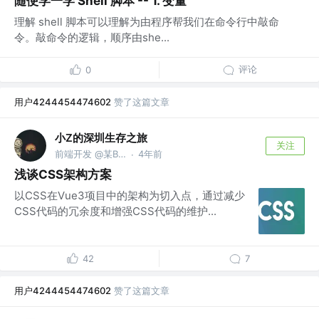
随便学一学 Shell 脚本 -- 1. 变量
理解 shell 脚本可以理解为由程序帮我们在命令行中敲命
令。敲命令的逻辑，顺序由she...
评论
0
用户4244454474602
赞了这篇文章
小Z的深圳生存之旅
关注
前端开发 @某BA公司
4年前
·
浅谈CSS架构方案
以CSS在Vue3项目中的架构为切入点，通过减少
CSS代码的冗余度和增强CSS代码的维护...
42
7
用户4244454474602
赞了这篇文章