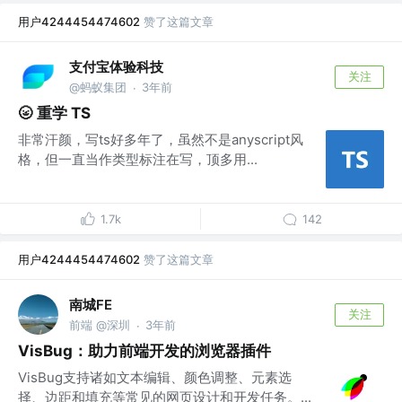
用户4244454474602
赞了这篇文章
支付宝体验科技
关注
@蚂蚁集团
3年前
·
🌝 重学 TS
非常汗颜，写ts好多年了，虽然不是anyscript风
格，但一直当作类型标注在写，顶多用...
1.7k
142
用户4244454474602
赞了这篇文章
南城FE
关注
前端 @深圳
3年前
·
VisBug：助力前端开发的浏览器插件
VisBug支持诸如文本编辑、颜色调整、元素选
择、边距和填充等常见的网页设计和开发任务。...