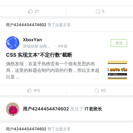
27
5
用户4244454474602
赞了这篇文章
XboxYan
关注
前端侦探 @阅文集团
4年前
·
CSS 实现文本"不定行数"截断
偶然发现，在某乎热榜页有一个很有意思的布
局，这里的标题会制约内容的行数，所以文本超
出是 ...
410
60
用户4244454474602
关注了
IT老班长
用户4244454474602
赞了这篇文章