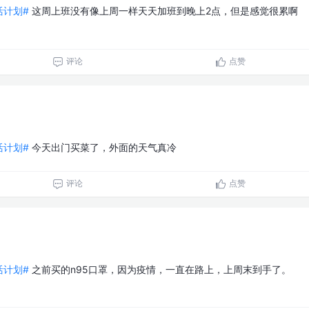
生活计划#
这周上班没有像上周一样天天加班到晚上2点，但是感觉很累啊
评论
点赞
生活计划#
今天出门买菜了，外面的天气真冷
评论
点赞
生活计划#
之前买的n95口罩，因为疫情，一直在路上，上周末到手了。