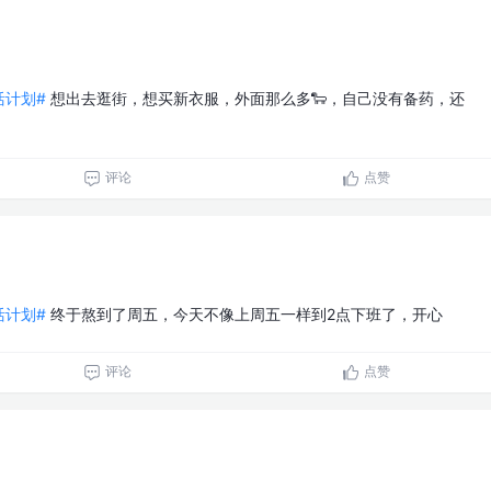
生活计划#
想出去逛街，想买新衣服，外面那么多🐑，自己没有备药，还
评论
点赞
生活计划#
终于熬到了周五，今天不像上周五一样到2点下班了，开心
评论
点赞