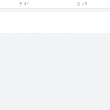
评论
点赞
生活计划#
周一又是忙忙碌碌的一天，加油，努力工作
评论
点赞
生活计划#
周末在家睡不醒
，今天下午2点才睡醒，出门做了核酸，看
评论
点赞