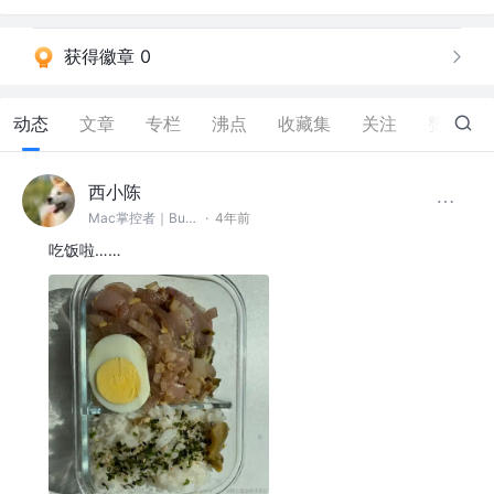
获得徽章 0
动态
文章
专栏
沸点
收藏集
关注
赞
73
西小陈
Mac掌控者｜Bug缔造和毁灭者 @中通科技
·
4年前
吃饭啦……