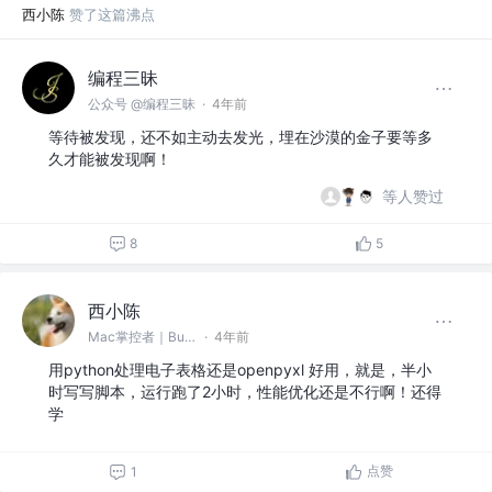
西小陈
赞了这篇沸点
编程三昧
公众号 @编程三昧
·
4年前
等待被发现，还不如主动去发光，埋在沙漠的金子要等多
久才能被发现啊！
等人赞过
8
5
西小陈
Mac掌控者｜Bug缔造和毁灭者 @中通科技
·
4年前
用python处理电子表格还是openpyxl 好用，就是，半小
时写写脚本，运行跑了2小时，性能优化还是不行啊！还得
学
点赞
1