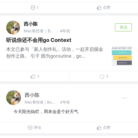
点赞
1
西小陈
关注
Mac掌控者｜Bug缔造和毁灭者 @中通科技
4年前
·
听说你还不会用go Context
本文已参与「新人创作礼」活动，一起开启掘金
创作之路。 引子 因为goroutine，go...
1
1
西小陈
Mac掌控者｜Bug缔造和毁灭者 @中通科技
·
4年前
今天阳光灿烂，周末会是个好天气
评论
点赞