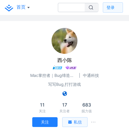
首页
登录
西小陈
Mac掌控者｜Bug缔造和毁灭者
|
中通科技
写写Bug,打打游戏
11
17
683
关注
关注者
掘力值
关注
私信