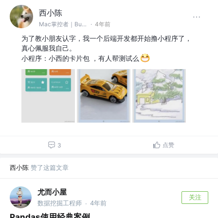
西小陈
Mac掌控者｜Bug缔造和毁灭者 @中通科技
·
4年前
为了教小朋友认字，我一个后端开发都开始撸小程序了，
真心佩服我自己。
小程序：小西的卡片包 ，有人帮测试么
点赞
3
西小陈
赞了这篇文章
尤而小屋
关注
数据挖掘工程师
4年前
·
Pandas使用经典案例