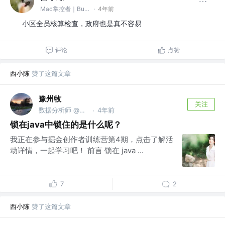
Mac掌控者｜Bug缔造和毁灭者 @中通科技
·
4年前
小区全员核算检查，政府也是真不容易
评论
点赞
西小陈
赞了这篇文章
豫州牧
关注
数据分析师 @龙湖集团
4年前
·
锁在java中锁住的是什么呢？
我正在参与掘金创作者训练营第4期，点击了解活
动详情，一起学习吧！ 前言 锁在 java ...
7
2
西小陈
赞了这篇文章