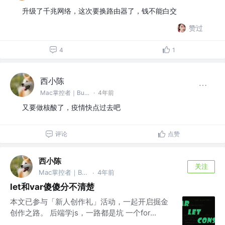
升级了千兆网络，这次要换路由器了，钱不能白交
赞过
4
1
西小陈
Mac掌控者｜Bug缔造和毁灭者 @中通科技
·
4年前
又要做核酸了，疫情快点过去吧
评论
点赞
西小陈
关注
Mac掌控者｜Bug缔造和毁灭者 @中通科技
4年前
·
let和var傻傻分不清楚
本文已参与「新人创作礼」活动，一起开启掘金
创作之路。 后端学js，一路都是坑 一个for...