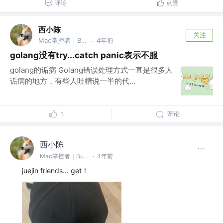
评论
点赞
西小陈
关注
Mac掌控者｜Bug缔造和毁灭者 @中通科技
4年前
·
golang没有try...catch panic表示不服
golang的诟病 Golang错误处理方式一直是很多人
诟病的地方，有些人吐槽说一半的代...
评论
1
西小陈
Mac掌控者｜Bug缔造和毁灭者 @中通科技
·
4年前
juejin friends… get！