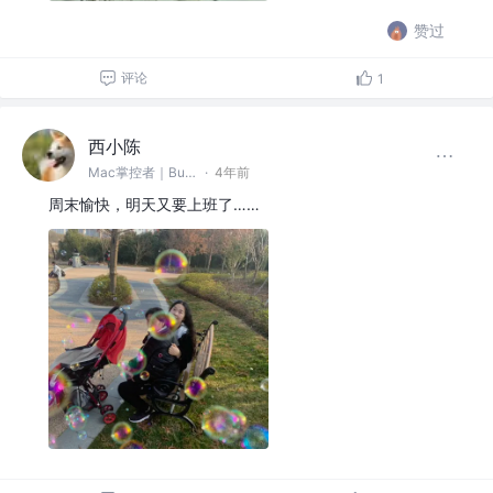
赞过
评论
1
西小陈
Mac掌控者｜Bug缔造和毁灭者 @中通科技
·
4年前
周末愉快，明天又要上班了……