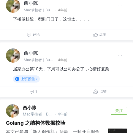
西小陈
Mac掌控者｜Bug缔造和毁灭者 @中通科技
·
4年前
下楼做核酸，都到门口了，这也太。。。。
评论
点赞
西小陈
Mac掌控者｜Bug缔造和毁灭者 @中通科技
·
4年前
居家办公第10天，下周可以公司办公了，心情好复杂
上班摸鱼
点赞
1
西小陈
关注
Mac掌控者｜Bug缔造和毁灭者 @中通科技
4年前
·
Golang 之结构体数据校验
本文已参与「新人创作礼」活动，一起开启掘金