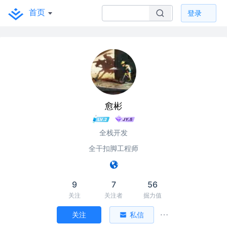
首页
登录
愈彬
全栈开发
全干扣脚工程师
9
7
56
关注
关注者
掘力值
关注
私信