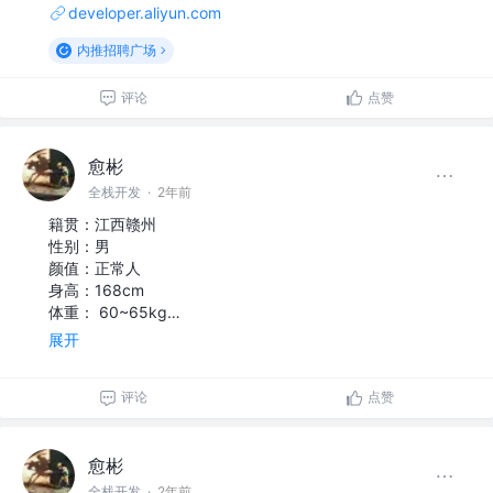
developer.aliyun.com
内推招聘广场
评论
点赞
愈彬
全栈开发
·
2年前
籍贯：江西赣州
性别：男
颜值：正常人
身高：168cm
体重： 60~65kg…
展开
评论
点赞
愈彬
全栈开发
·
2年前