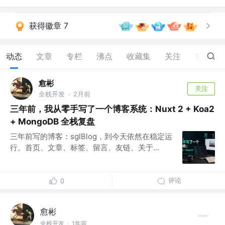
获得徽章 7
动态
文章
专栏
沸点
收藏集
关注
赞
27
愈彬
关注
全栈开发
2月前
·
三年前，我从零手写了一个博客系统：Nuxt 2 + Koa2
+ MongoDB 全栈复盘
三年前写的博客：sglBlog，到今天依然在稳定运
行。首页、文章、标签、留言、友链、关于...
评论
0
愈彬
全栈开发
·
1年前