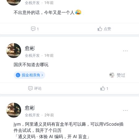
全栈开发
·
1年前
不出意外的话，今年又是一个人
点赞
1
愈彬
全栈开发
·
1年前
国庆不知道去哪玩
赞过
掘金相亲角
评论
1
愈彬
全栈开发
·
2年前
jym，阿里通义灵码有盲盒羊毛可以薅，可以用VScode插
件去试试，我开了个日历
「通义灵码 · 体验 AI 编码，开 AI 盲盒」