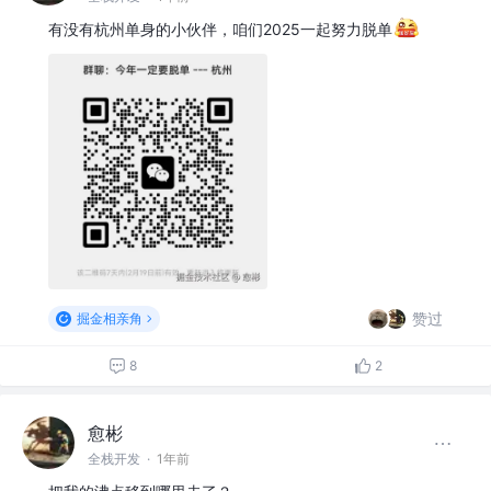
有没有杭州单身的小伙伴，咱们2025一起努力脱单
赞过
掘金相亲角
8
2
愈彬
全栈开发
·
1年前