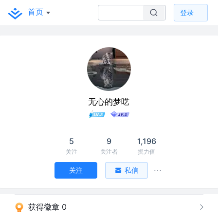
首页
登录
无心的梦呓
5
9
1,196
关注
关注者
掘力值
关注
私信
获得徽章 0