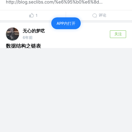
http://blog.seclibs.com/%e6%95%b0%e6%8d...
评论
1
APP内打开
无心的梦呓
关注
6年前
数据结构之链表
前面讲了数据结构中最常用、最基础的数组，接下来说一说
数据结构中另一个比较基础比较常用的数...
评论
0
无心的梦呓
关注
6年前
数据结构之数组-c代码实现
在上一篇文章里讲了数组的具体内容，然后自己使用c语言
对数组进行了实现。其中定义了一个结构...