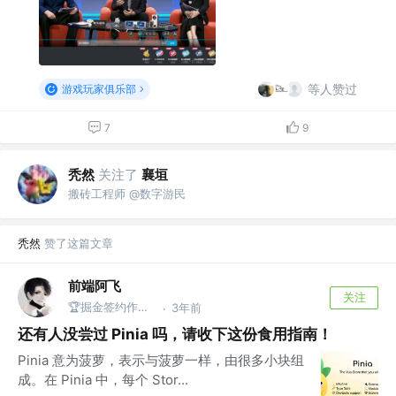
等人赞过
游戏玩家俱乐部
7
9
秃然
关注了
襄垣
搬砖工程师 @数字游民
秃然
赞了这篇文章
前端阿飞
关注
🏆掘金签约作者 @武汉
3年前
·
还有人没尝过 Pinia 吗，请收下这份食用指南！
Pinia 意为菠萝，表示与菠萝一样，由很多小块组
成。在 Pinia 中，每个 Stor...