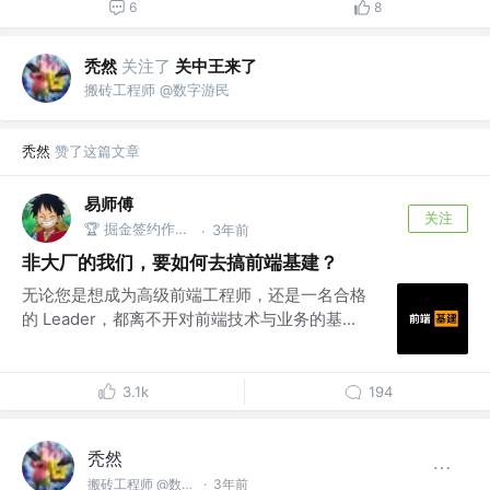
6
8
秃然
关注了
关中王来了
搬砖工程师 @数字游民
秃然
赞了这篇文章
易师傅
关注
🏆 掘金签约作者 @One Piece
3年前
·
非大厂的我们，要如何去搞前端基建？
无论您是想成为高级前端工程师，还是一名合格
的 Leader，都离不开对前端技术与业务的基...
3.1k
194
秃然
搬砖工程师 @数字游民
·
3年前