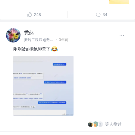
248
34
秃然
搬砖工程师 @数字游民
·
3年前
刚刚被ai拒绝聊天了
等人赞过