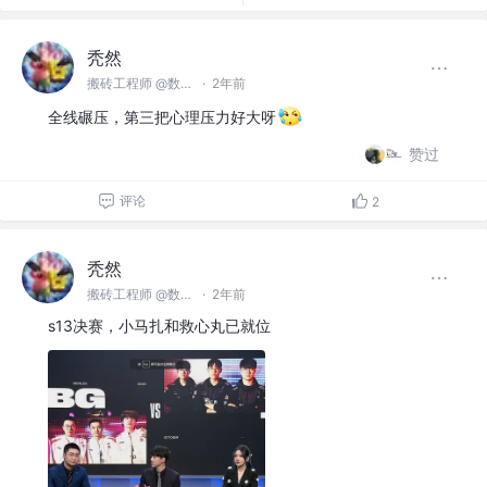
秃然
搬砖工程师 @数字游民
·
2年前
全线碾压，第三把心理压力好大呀
赞过
评论
2
秃然
搬砖工程师 @数字游民
·
2年前
s13决赛，小马扎和救心丸已就位