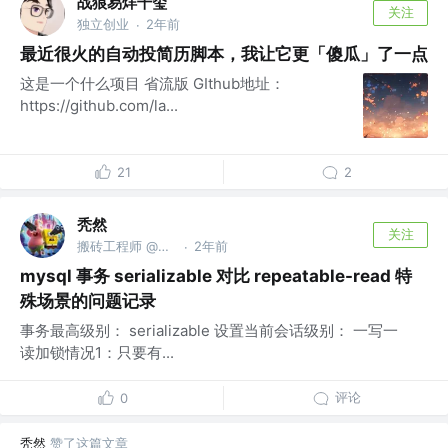
战狼易烊千玺
关注
独立创业
2年前
·
最近很火的自动投简历脚本，我让它更「傻瓜」了一点
这是一个什么项目 省流版 GIthub地址：
https://github.com/la...
21
2
秃然
关注
搬砖工程师 @数字游民
2年前
·
mysql 事务 serializable 对比 repeatable-read 特
殊场景的问题记录
事务最高级别： serializable 设置当前会话级别： 一写一
读加锁情况1：只要有...
评论
0
秃然
赞了这篇文章