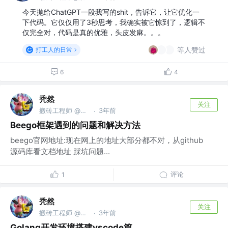
今天抛给ChatGPT一段我写的shit，告诉它，让它优化一
下代码。它仅仅用了3秒思考，我确实被它惊到了，逻辑不
仅完全对，代码是真的优雅，头皮发麻。。。
等人赞过
打工人的日常
6
4
秃然
关注
搬砖工程师 @数字游民
3年前
·
Beego框架遇到的问题和解决方法
beego官网地址:现在网上的地址大部分都不对，从github
源码库看文档地址 踩坑问题...
评论
1
秃然
关注
搬砖工程师 @数字游民
3年前
·
Golang开发环境搭建vscode篇