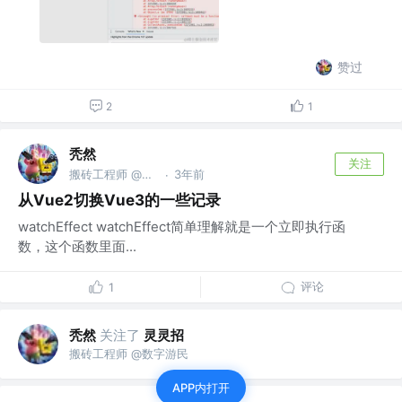
赞过
2
1
秃然
关注
搬砖工程师 @数字游民
3年前
·
从Vue2切换Vue3的一些记录
watchEffect watchEffect简单理解就是一个立即执行函
数，这个函数里面...
评论
1
秃然
关注了
灵灵招
搬砖工程师 @数字游民
APP内打开