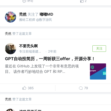
评论
2
秃然
关注了
嘟嘟MD
搬砖工程师 @数字游民
秃然
赞了这篇文章
不要秃头啊
关注
专注前端基建，热衷量化投资
2年前
·
GPT自动投简历，一周斩获三offer，开源分享！
最近在 GitHub 上发现了一个非常有意思的项
目。 该作者巧妙地结合 GPT 和 RP...
385
79
秃然
赞了这篇文章