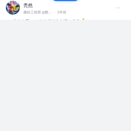
秃然
搬砖工程师 @数字游民
·
3年前
北京有用node做全栈的坑位吗？求捞
内推招聘广场
评论
点赞
秃然
赞了这篇文章
nojsja
关注
3年前
web developer @ԅ(¯㉨¯ԅ)
·
Node.js 实现轻量化进程池和线程池
Node.js 即服务端 Javascript，得益于宿主环境
的不同，它拥有比在浏览器上...
32
4