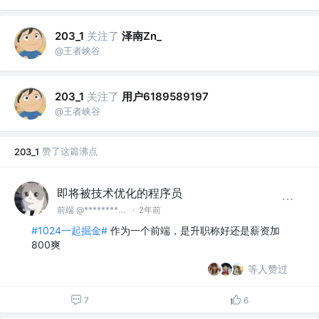
关注了
泽南Zn_
203_1
@王者峡谷
关注了
用户6189589197
203_1
@王者峡谷
赞了这篇沸点
203_1
即将被技术优化的程序员
前端 @************
·
2年前
#1024一起掘金#
作为一个前端，是升职称好还是薪资加
800爽
等人赞过
7
6