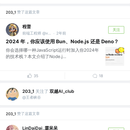
赞了这篇文章
203_1
程普
关注
前端工程师 @v:bigye_chengpu
2年前
·
2024 年，你应该使用 Bun、Node.js 还是 Deno？
你会选择哪一种JavaScript运行时加入你2024年
的技术栈？本文介绍了Node.j...
35
18
关注了
双越AI_club
203_1
@王者峡谷
赞了这篇文章
203_1
LinDaiDai_霖呆呆