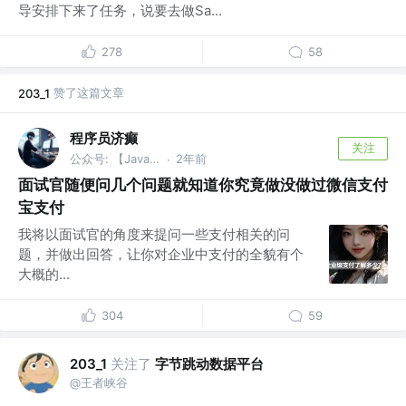
导安排下来了任务，说要去做Sa...
278
58
赞了这篇文章
203_1
程序员济癫
关注
公众号: 【Java分享客栈】
2年前
·
面试官随便问几个问题就知道你究竟做没做过微信支付
宝支付
我将以面试官的角度来提问一些支付相关的问
题，并做出回答，让你对企业中支付的全貌有个
大概的...
304
59
关注了
字节跳动数据平台
203_1
@王者峡谷