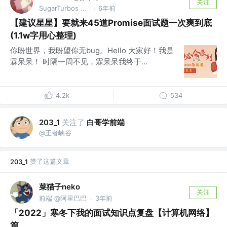
关注
SugarTurbos Club 成员
6年前
·
【建议星星】要就来45道Promise面试题一次爽到底
(1.1w字用心整理)
你盼世界，我盼望你无bug。Hello 大家好！我是
霖呆呆！ 时隔一周不见，霖呆呆我终于...
4.2k
534
关注了
白哥学前端
203_1
@王者峡谷
赞了这篇文章
203_1
菜猫子neko
关注
前端 @阿里巴巴
3年前
·
「2022」寒冬下我的面试知识点复盘【计算机网络】
篇