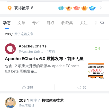
获得徽章 6
动态
文章
专栏
沸点
收藏集
关注
赞
105
赞了这篇文章
203_1
ApacheECharts
关注
1年前
@Apache Software Foundation
·
Apache ECharts 6.0 震撼发布・前图无量
包含 12 项重大升级的新版本 Apache ECharts
6.0 beta 震撼发布...
299
65
关注了
数据体验技术
203_1
@王者峡谷