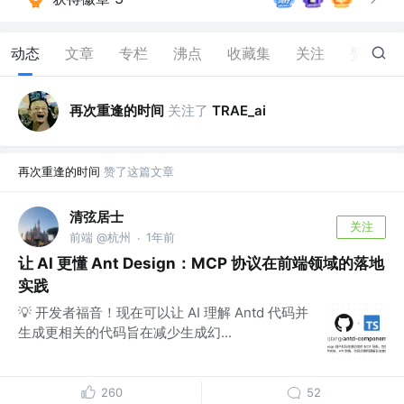
动态
文章
专栏
沸点
收藏集
关注
赞
139
再次重逢的时间
关注了
TRAE_ai
再次重逢的时间
赞了这篇文章
清弦居士
关注
前端 @杭州
1年前
·
让 AI 更懂 Ant Design：MCP 协议在前端领域的落地
实践
💡 开发者福音！现在可以让 AI 理解 Antd 代码并
生成更相关的代码旨在减少生成幻...
260
52