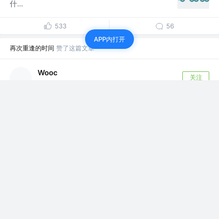
什...
533
56
APP内打开
再次重逢的时间
赞了这篇文章
Wooc
关注
公众号「前端学海」
4年前
·
ora 的物料库 —— cli-spinners 是什么？
ora 源码分析 ———— ora 怎么实现的？cli-
spinners 这个库，它也是...
评论
4
再次重逢的时间
赞了这篇文章
风骨
关注
@高级前端工程师
4年前
·