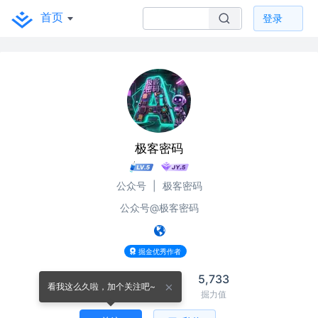
首页
登录
极客密码
公众号
|
极客密码
公众号@极客密码
掘金优秀作者
18
361
5,733
看我这么久啦，加个关注吧~
关注
关注者
掘力值