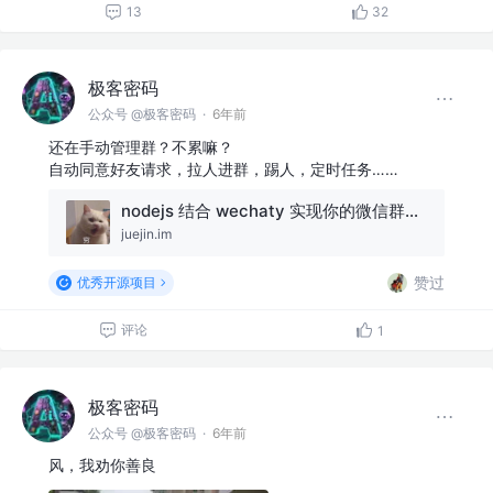
13
32
极客密码
公众号 @极客密码
·
6年前
还在手动管理群？不累嘛？
自动同意好友请求，拉人进群，踢人，定时任务……
nodejs 结合 wechaty 实现你的微信群聊机器人二(iPad 协议)
juejin.im
赞过
优秀开源项目
评论
1
极客密码
公众号 @极客密码
·
6年前
风，我劝你善良