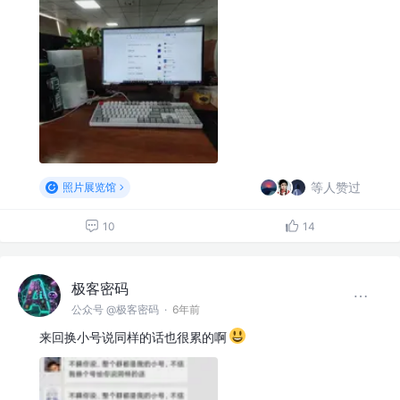
等人赞过
照片展览馆
10
14
极客密码
公众号 @极客密码
·
6年前
来回换小号说同样的话也很累的啊