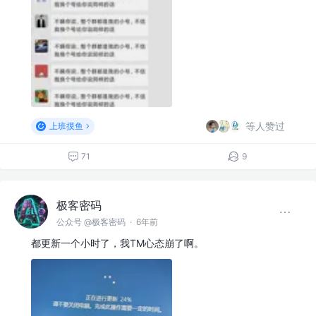
等人赞过
上班摸鱼
71
9
极客密码
公众号 @极客密码
·
6年前
都更新一个小时了，我TM心态崩了啊。