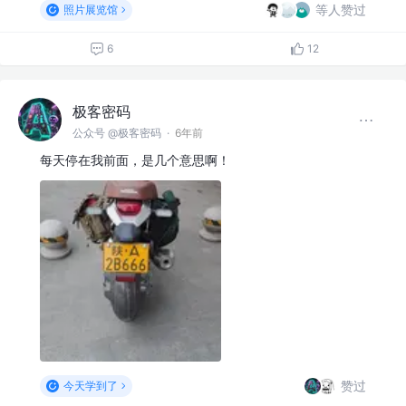
等人赞过
照片展览馆
6
12
极客密码
公众号 @极客密码
·
6年前
每天停在我前面，是几个意思啊！
赞过
今天学到了