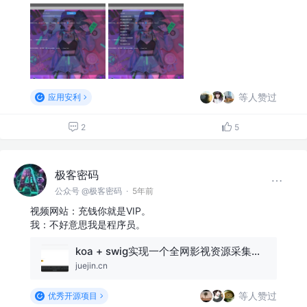
等人赞过
应用安利
2
5
极客密码
公众号 @极客密码
·
5年前
视频网站：充钱你就是VIP。
我：不好意思我是程序员。
koa + swig实现一个全网影视资源采集播放站
juejin.cn
等人赞过
优秀开源项目