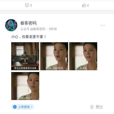
3
2
极客密码
公众号 @极客密码
·
6年前
小心，你要老婆不要！
赞过
上班摸鱼