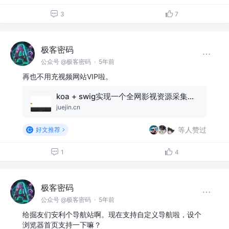
3
7
极客密码
公众号 @极客密码
·
5年前
再也不用充视频网站VIP啦。
koa + swig实现一个全网影视资源采集播放站
juejin.cn
等人赞过
好文推荐
1
4
极客密码
公众号 @极客密码
·
5年前
给掘友们安利个导航站啊。现在支持自定义导航啦，设个
浏览器首页支持一下嘛？