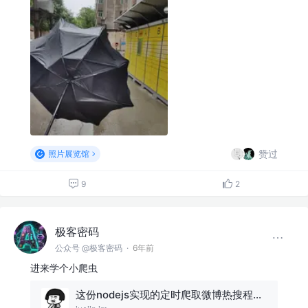
赞过
照片展览馆
9
2
极客密码
公众号 @极客密码
·
6年前
进来学个小爬虫
这份nodejs实现的定时爬取微博热搜程序，请查收！