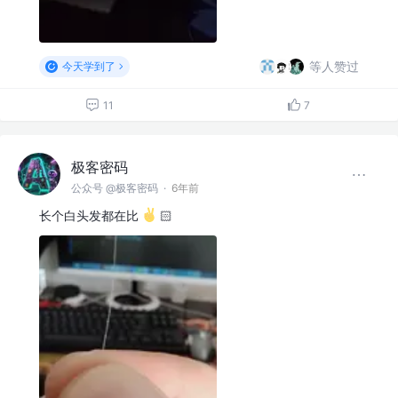
等人赞过
今天学到了
11
7
极客密码
公众号 @极客密码
·
6年前
长个白头发都在比
🏻