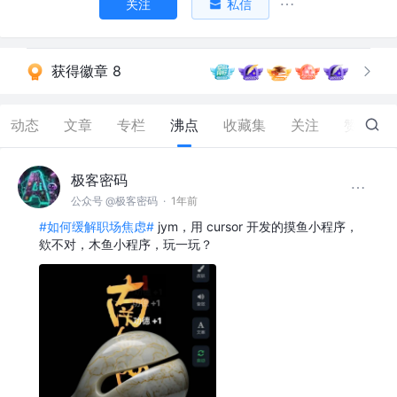
关注
私信
获得徽章 8
动态
文章
专栏
沸点
收藏集
关注
赞
282
极客密码
公众号 @极客密码
·
1年前
#如何缓解职场焦虑#
jym，用 cursor 开发的摸鱼小程序，
欸不对，木鱼小程序，玩一玩？