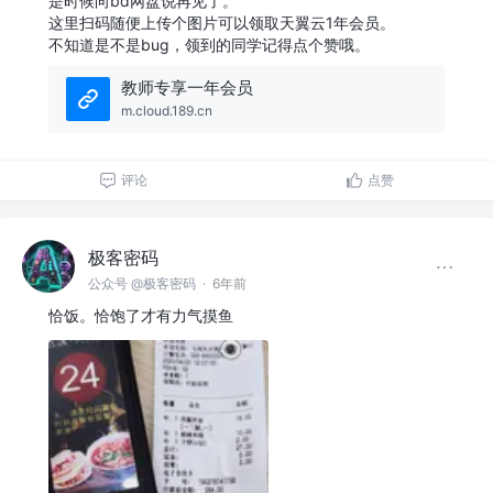
是时候向bd网盘说再见了。
这里扫码随便上传个图片可以领取天翼云1年会员。
不知道是不是bug，领到的同学记得点个赞哦。
教师专享一年会员
m.cloud.189.cn
评论
点赞
极客密码
公众号 @极客密码
·
6年前
恰饭。恰饱了才有力气摸鱼