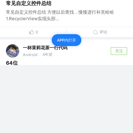
常见自定义控件总结
常见自定义控件总结 方便以后查找，慢慢进行补充哈哈
1.RecyclerView实现头部...
评论
0
APP内打开
一杯茉莉花茶一行代码
关注
4年前
Android
·
64位
通过adb shell "getprop | grep ro.product.cpu.a...
评论
0
一杯茉莉花茶一行代码
赞了这篇文章
WJ__DGQN
关注
7年前
android
·
Android自定义圆形进度条