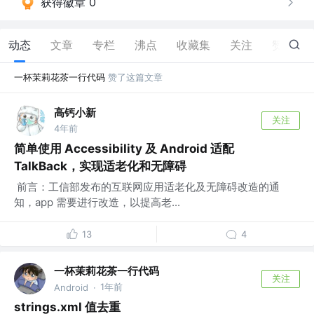
获得徽章 0
动态
文章
专栏
沸点
收藏集
关注
赞
46
一杯茉莉花茶一行代码
赞了这篇文章
高钙小新
关注
4年前
简单使用 Accessibility 及 Android 适配
TalkBack，实现适老化和无障碍
​ 前言：工信部发布的互联网应用适老化及无障碍改造的通
知，app 需要进行改造，以提高老...
13
4
一杯茉莉花茶一行代码
关注
1年前
Android
·
strings.xml 值去重