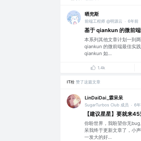
晒兜斯
前端工程师 @明源云
6年前
·
基于 qiankun 的微前
本系列其他文章计划一到两
qiankun 的微前端最佳实
qiankun 如...
1.4k
IT栓
赞了这篇文章
LinDaiDai_霖呆呆
SugarTurbos Club 成员
6
·
【建议星星】要就来45道
你盼世界，我盼望你无bug
呆我终于更新文章了，小声嘀咕
一发大的好...