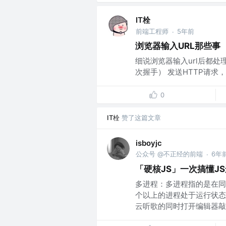
IT栓
前端工程师
5年前
·
浏览器输入URL那些事
细说浏览器输入url后都处理
次握手） 发送HTTP请求
0
IT栓
赞了这篇文章
isboyjc
公众号 @不正经的前端
6年
·
「硬核JS」一次搞懂J
多进程：多进程指的是在同
个以上的进程处于运行状态
云听歌的同时打开编辑器敲代