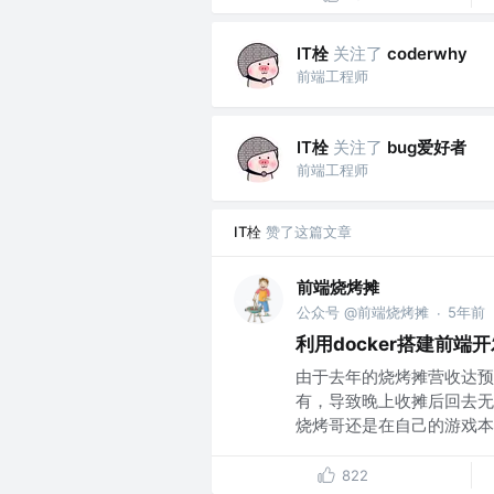
IT栓
关注了
coderwhy
前端工程师
IT栓
关注了
bug爱好者
前端工程师
IT栓
赞了这篇文章
前端烧烤摊
公众号 @前端烧烤摊
5年前
·
利用docker搭建前端
由于去年的烧烤摊营收达预
有，导致晚上收摊后回去无
烧烤哥还是在自己的游戏本（
822