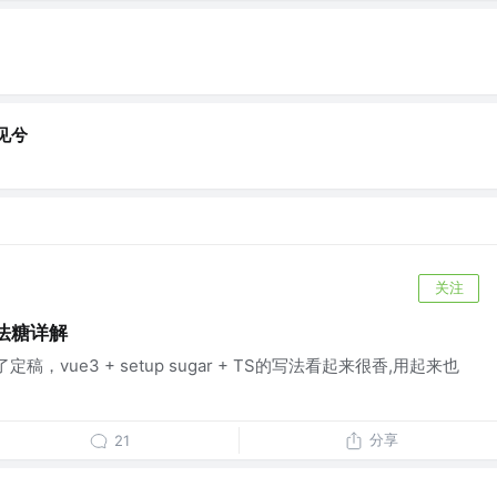
梦见兮
关注
 语法糖详解
了定稿，vue3 + setup sugar + TS的写法看起来很香,用起来也
分享
21