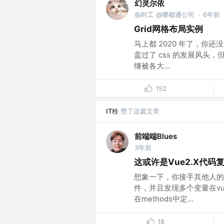
幻灵尔依
临时工 @哪都通公司
6年前
·
Grid网格布局实例
马上都 2020 年了，你
盖过了 css 的发展风头
继被各大...
152
IT栓
赞了这篇文章
前端端Blues
3年前
这或许是Vue2.X代
想象一下，你接手其他人的项
件，并且发现多个变量在vu
在methods中定...
18