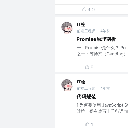
4.2k
IT栓
前端工程师
4年前
·
Promise原理剖析
一、Promise是什么？ P
之一：等待态（Pending）、
0
IT栓
前端工程师
4年前
·
代码规范
1.为何要使用 JavaScri
维护一份有成百上千行语句的
1