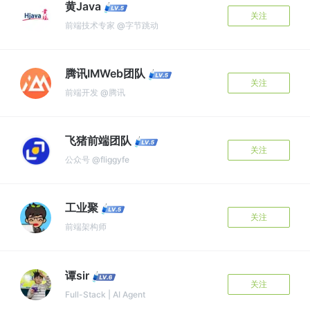
黄Java
关注
前端技术专家 @字节跳动
腾讯IMWeb团队
关注
前端开发 @腾讯
飞猪前端团队
关注
公众号 @fliggyfe
工业聚
关注
前端架构师
谭sir
关注
Full-Stack | AI Agent