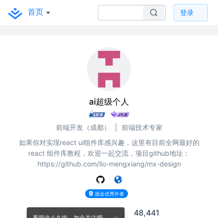
首页
登录
ai超级个人
前端开发（成都）
|
前端技术专家
如果你对实现react ui组件库感兴趣，这里有目前全网最好的
react 组件库教程，欢迎一起交流，项目github地址：
https://github.com/lio-mengxiang/mx-design
掘金优秀作者
63
9,013
48,441
看我这么久啦，加个关注吧~