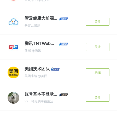
智云健康大前端团队
关注
@智云健康
腾讯TNTWeb前端团队
关注
前端 @腾讯
美团技术团队
关注
美团小编 @美团
账号基本不登录可以加我微信
关注
vx：神光的幸福生活