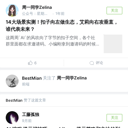
周一同学Zelina
关注
公众号：星期一研究室
1年前
·
14大场景实测！扣子向左做生态，艾莉向右攻垂直，
谁代表未来？
这两周`AI`的风吹向了字节的扣子空间，各个社
群里面都在求邀请码。小编刚拿到邀请码的时候...
评论
6
关注了
周一同学Zelina
BestMian
前端
赞了这篇文章
BestMian
工藤孤独
关注
9月前