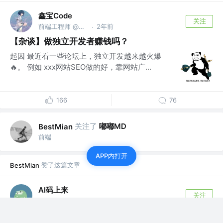
鑫宝Code
关注
前端工程师 @前阿里巴巴 字节跳动
2年前
·
【杂谈】做独立开发者赚钱吗？
起因 最近看一些论坛上，独立开发越来越火爆
🔥。 例如 xxx网站SEO做的好，靠网站广...
166
76
关注了
嘟嘟MD
BestMian
前端
APP内打开
赞了这篇文章
BestMian
AI码上来
关注
1年前
15.9K Star！知识库RAG还能这么玩？基于