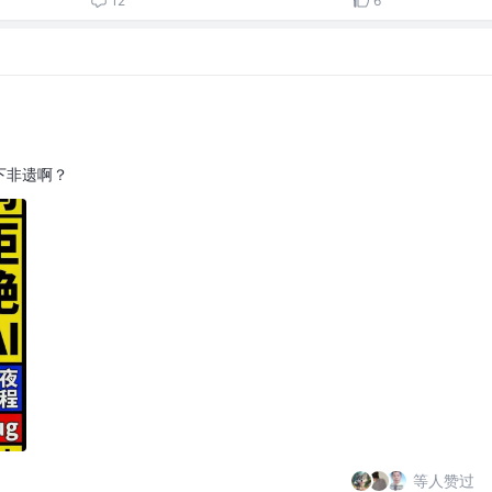
12
6
下非遗啊？
等人赞过