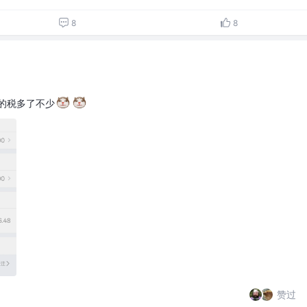
8
8
的税多了不少
赞过