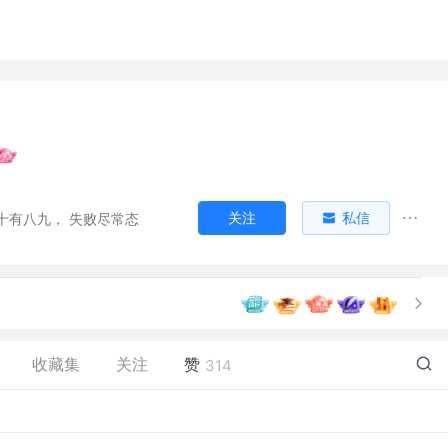
关注
私信
十有八九， 失败尽常态
收藏集
关注
赞
314