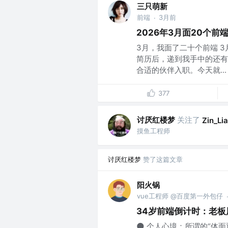
三只萌新
前端
3月前
·
2026年3月面20个前
3月，我面了二十个前端 
简历后，递到我手中的还有
合适的伙伴入职。今天就...
377
讨厌红楼梦
关注了
Zin_Li
摸鱼工程师
讨厌红楼梦
赞了这篇文章
阳火锅
vue工程师 @百度第一外包仔
34岁前端倒计时：老板
🌑 个人心境：所谓的“体