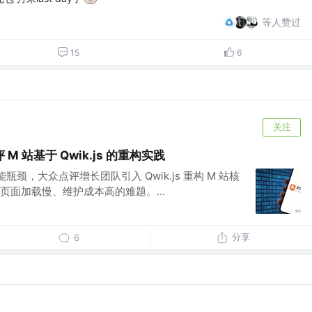
等人赞过
15
6
关注
 站基于 Qwik.js 的重构实践
瓶颈，大众点评增长团队引入 Qwik.js 重构 M 站核
页面加载慢、维护成本高的难题。...
分享
6