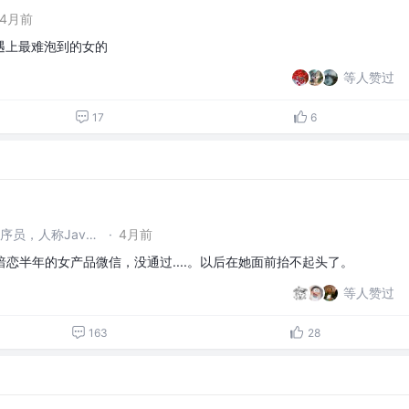
4月前
遇上最难泡到的女的
等人赞过
17
6
99年Java架构师，国家级程序员，人称Java百科全书。 @--
·
4月前
暗恋半年的女产品微信，没通过....。以后在她面前抬不起头了。
等人赞过
163
28