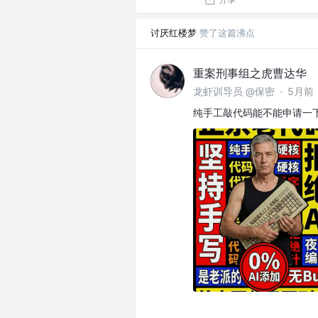
讨厌红楼梦
赞了这篇沸点
重案刑事组之虎曹达华
龙虾训导员 @保密
·
5月前
纯手工敲代码能不能申请一