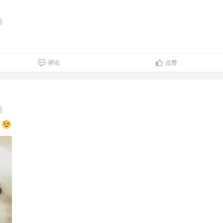
前
评论
点赞
前
~