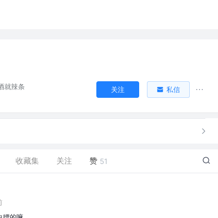
酒就辣条
关注
私信
收藏集
关注
赞
51
前
白嫖的嘛。。。