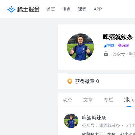
首页
沸点
课程
APP
啤酒就辣条
公众号：啤
获得徽章 0
动态
文章
专栏
沸点
啤酒就辣条
公众号：啤酒就辣条
·
5年
收藏数大于点赞数，都这么