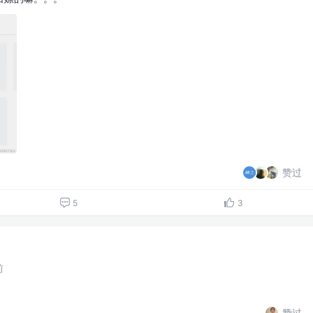
赞过
5
3
前
赞过