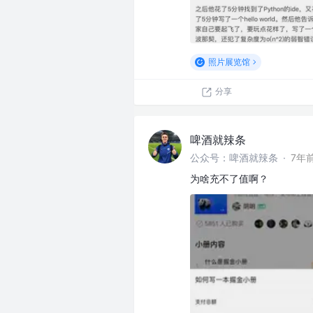
照片展览馆
分享
啤酒就辣条
公众号：啤酒就辣条
·
7年
为啥充不了值啊？