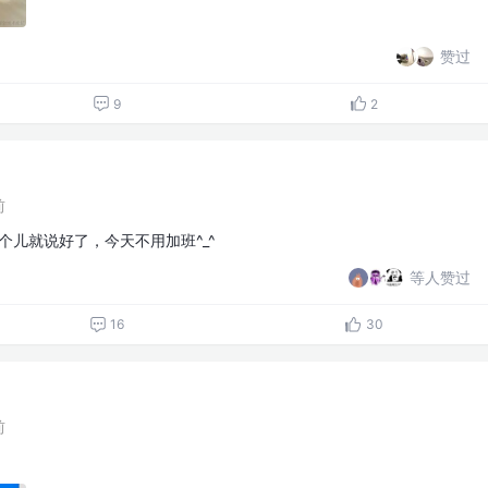
赞过
9
2
前
个儿就说好了，今天不用加班^_^
等人赞过
16
30
前