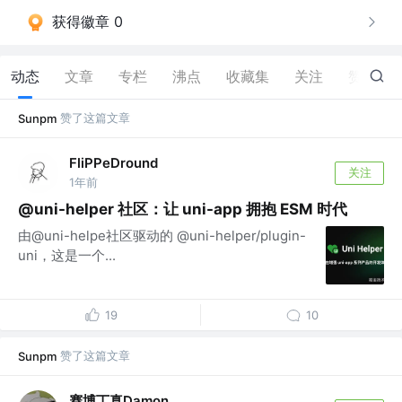
获得徽章 0
动态
文章
专栏
沸点
收藏集
关注
赞
7
赞了这篇文章
Sunpm
FliPPeDround
关注
1年前
@uni-helper 社区：让 uni-app 拥抱 ESM 时代
由@uni-helpe社区驱动的 @uni-helper/plugin-
uni，这是一个...
19
10
赞了这篇文章
Sunpm
赛博丁真Damon