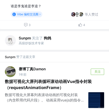
谁是李鬼谁是李逵？
等人赞过
Vibe 编程交流圈
3
4
关注了
狗鸽
Sunpm
高级炒饭技术专家
赞了这篇文章
Sunpm
赛博丁真Damon
关注
1年前
数据可视化大屏列表循环滚动动画Vue指令封装
（requestAnimationFrame）
数据可视化大屏幕列表滚动动画的可视化封装
（内含即用代码片段）。 动画采用vuejs的指令...