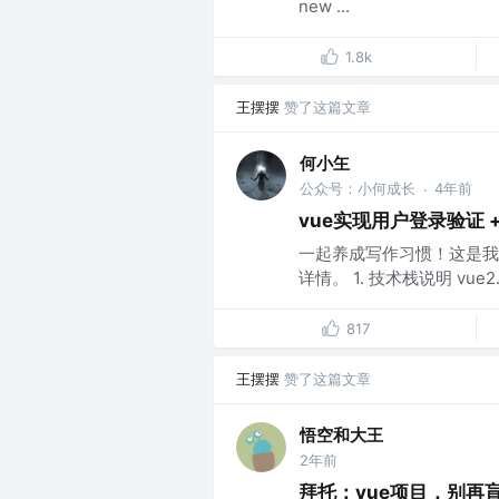
new ...
1.8k
王摆摆
赞了这篇文章
何小玍
公众号：小何成长
4年前
·
vue实现用户登录验证 
一起养成写作习惯！这是我参
详情。 1. 技术栈说明 vue2.6 + 
817
王摆摆
赞了这篇文章
悟空和大王
2年前
拜托：vue项目，别再盲目