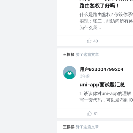
路由鉴权了好吗！
什么是路由鉴权? 假设你
实现：张三，能访问所有路
为什么我...
40
王摆摆
赞了这篇文章
用户923004799204
3年前
uni-app面试题汇总
1. 谈谈你对uni-app的
写一套代码，可以发布到IOS、
81
王摆摆
赞了这篇文章