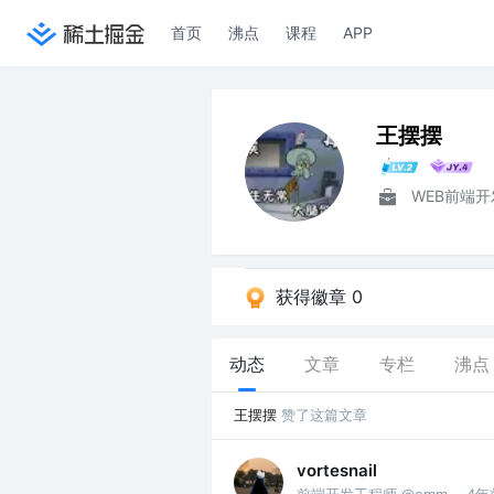
首页
沸点
课程
APP
王摆摆
WEB前端开
获得徽章 0
动态
文章
专栏
沸点
王摆摆
赞了这篇文章
vortesnail