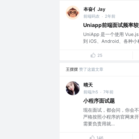
夲奋亻Jay
前端码农
2年前
·
Uniapp前端面试频率
UniApp 是一个使用 V
到 iOS、Android、各
25
王摆摆
赞了这篇文章
晴天
前端/h5
7年前
·
小程序面试题
现在面试，都会问，你会不
严格按照小程序的官网来开
需要负责用就...
146