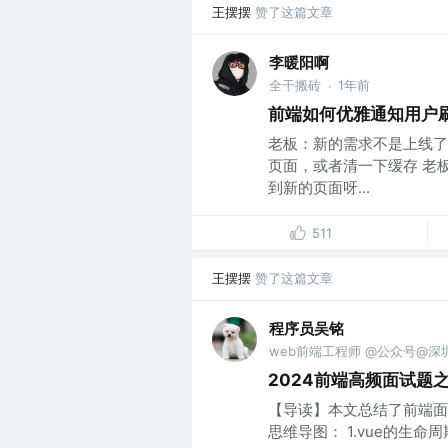
王摆摆
赞了这篇文章
李暖阳啊
全干搬砖
1年前
·
前端如何优雅通知用户
老板：新的需求不是上线了
页面，或者清一下缓存 老
到新的页面呀...
511
王摆摆
赞了这篇文章
程序员吴铭
web前端工程师 @公众号@深圳湾
2024前端高频面试题之
【导读】本文总结了前端面
思维导图： 1.vue的生命周