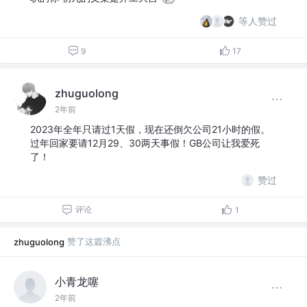
等人赞过
9
17
zhuguolong
2年前
2023年全年只请过1天假，现在还倒欠公司21小时的假。
过年回家要请12月29、30两天事假！GB公司让我爱死
了！
赞过
评论
1
赞了这篇沸点
zhuguolong
小青龙噻
2年前