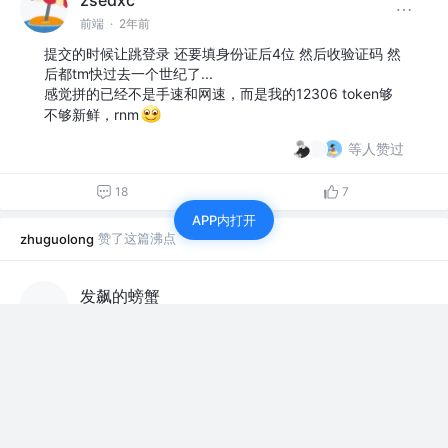
zsedxc
前端
·
2年前
提交的时候让跳登录 还要填身份证后4位 然后收验证码 然
后都tm快过去一个世纪了...
感觉拼的已经不是手速和网速，而是我的12306 token够
不够新鲜，rnm
等人赞过
18
7
APP内打开
赞了这篇沸点
zhuguolong
发飙的螃蟹
2年前
你开着帝豪参加同学聚会，班长拒绝给你发送定位，门口
的保安说网约车禁止入内，你连忙解释说这是吉利星瑞，
门卫说原来还没有网约车贵那不好意思没有车位，你走进
包厢瞬间目光聚会，班长便让你当众下跪，校霸让你给他
磕头认罪，…