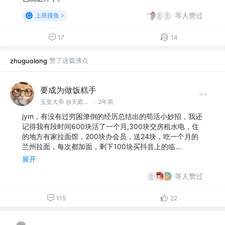
等人赞过
上班摸鱼
17
14
赞了这篇沸点
zhuguolong
要成为做饭糕手
玉皇大帝 @天庭办事处
·
2年前
jym，有没有过穷困潦倒的经历总结出的苟活小妙招，我还
记得我有段时间600块活了一个月,300块交房租水电，住
的地方有家拉面馆，200块办会员，送24块，吃一个月的
兰州拉面，每次都加面，剩下100块买抖音上的临…
展开
等人赞过
115
22