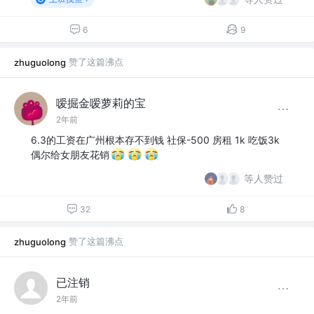
6
9
赞了这篇沸点
zhuguolong
嗳掘金嗳萝莉的宝
2年前
6.3的工资在广州根本存不到钱 社保-500 房租 1k 吃饭3k
偶尔给女朋友花销
等人赞过
32
8
赞了这篇沸点
zhuguolong
已注销
2年前