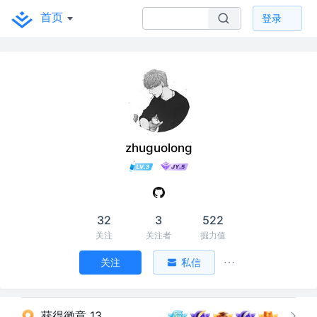
首页
登录
zhuguolong
32
3
522
关注
关注者
掘力值
关注
私信
获得徽章 13