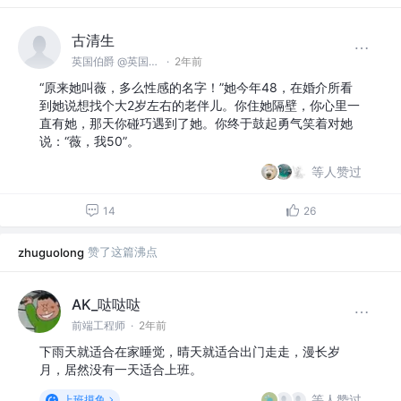
古清生
英国伯爵 @英国领事馆
·
2年前
“原来她叫薇，多么性感的名字！”她今年48，在婚介所看
到她说想找个大2岁左右的老伴儿。你住她隔壁，你心里一
直有她，那天你碰巧遇到了她。你终于鼓起勇气笑着对她
说：“薇，我50”。
等人赞过
14
26
赞了这篇沸点
zhuguolong
AK_哒哒哒
前端工程师
·
2年前
下雨天就适合在家睡觉，晴天就适合出门走走，漫长岁
月，居然没有一天适合上班。
等人赞过
上班摸鱼