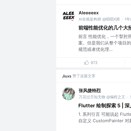
Aleeeeex
AI全栈架构师 @唱唱X调
1年
·
前端性能优化的几个大
前言 性能优化，一个掣肘
案。但是我们从整个项目的
规范或者优化理...
973
赞了这篇文章
Jiuxs
张风捷特烈
万花过尽知无物 @编程之王
·
Flutter 绘制探索 5 |
1. 系列引言 可能说起 Flut
自定义 CustomPainter 