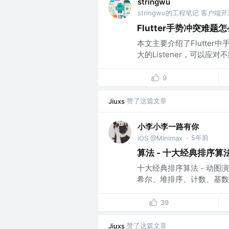
stringwu
stringwu的工程笔记 客户端
Flutter手势冲突难
本文主要介绍了Flutter中
大的Listener，可以应
9
赞了这篇文章
Jiuxs
小李小李一路有你
5年前
iOS @MInimax
·
算法 - 十大经典排序算
十大经典排序算法 - 动图演
希尔、堆排序、计数、基数、
39
赞了这篇文章
Jiuxs