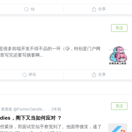
分享
19
关注
信是很多前端开发不得不品的一环（🥲，特别是门户网
写完还要写摘要啊...
评论
分享
关注
您的 Flutter Bug 已创建完毕，请查收 @FlutterCandies QQ群:181398081
2年前
·
andies，阁下又当如何应对 ？
些紧张，而面试官似乎察觉到了。他面带微笑，递了