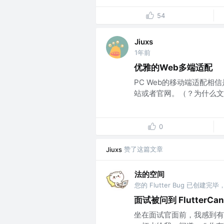
54
Jiuxs
1年前
优雅的Web多端适配
PC Web的移动端适配相
站或者官网。（？为什么文章
0
赞了这篇文章
Jiuxs
法的空间
面试被问到 FlutterC
坐在面试官面前，我感到有