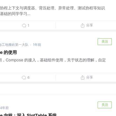
协程上下文与调度器、背压处理、异常处理、测试协程等知识
础的同学学习...
分享
1
关注
城狮 @工地搬砖第一大队
1年前
·
se 的使用
e简单使用，Compose 的接入，基础组件使用，关于状态的理解，自定
分享
6
关注
4年前
se 内核：深入 SlotTable 系统