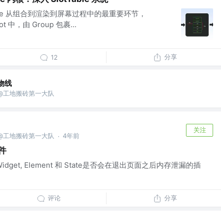
ompose 从组合到渲染到屏幕过程中的最重要环节，
ot 中，由 Group 包裹...
分享
12
物线
城狮 @工地搬砖第一大队
关注
城狮 @工地搬砖第一大队
4年前
·
插件
测Widget, Element 和 State是否会在退出页面之后内存泄漏的插
评论
分享