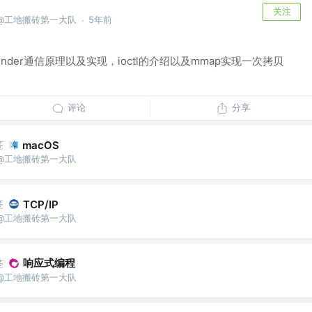
关注
城狮 @工地搬砖第一大队
5年前
·
inder通信原理以及实现，ioctl的介绍以及mmap实现一次拷贝
评论
分享
签
macOS
城狮 @工地搬砖第一大队
签
TCP/IP
城狮 @工地搬砖第一大队
签
响应式编程
城狮 @工地搬砖第一大队