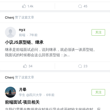
1.4k
45
赞了这篇文章
Chenj
nyz
关注
前端
7年前
·
小议JS原型链、继承
继承是前端面试必问，说到继承，就必须谈一谈原型链。
我面试的时候都会这么回答原型链：js...
34
23
赞了这篇文章
Chenj
月晕
关注
学生 @四川大学
6年前
·
前端面试·项目相关
当我们需要在数据变化时执行异步或开销较大的操作时，应