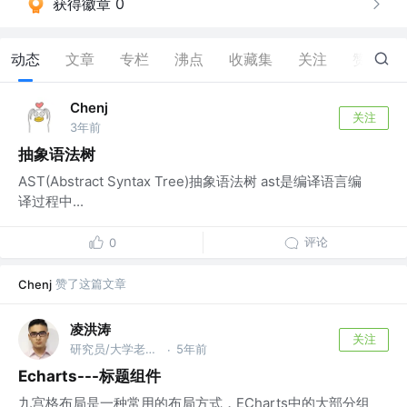
获得徽章 0
动态
文章
专栏
沸点
收藏集
关注
赞
11
Chenj
关注
3年前
抽象语法树
AST(Abstract Syntax Tree)抽象语法树 ast是编译语言编
译过程中...
评论
0
赞了这篇文章
Chenj
凌洪涛
关注
研究员/大学老师 @科大讯飞
5年前
·
Echarts---标题组件
九宫格布局是一种常用的布局方式，ECharts中的大部分组