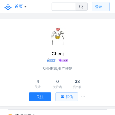
首页
登录
Chenj
功崇惟志,业广惟勤
4
0
33
关注
关注者
掘力值
关注
私信