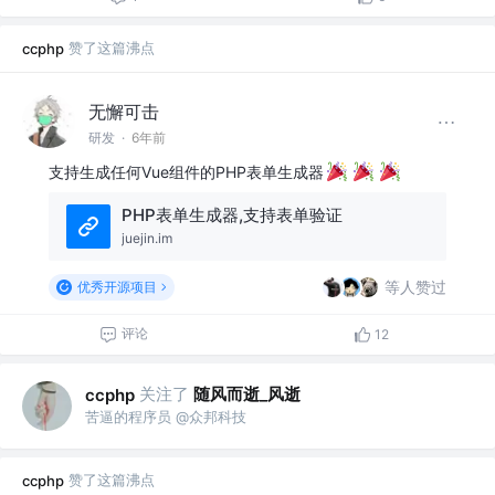
赞了这篇沸点
ccphp
无懈可击
研发
·
6年前
支持生成任何Vue组件的PHP表单生成器
PHP表单生成器,支持表单验证
juejin.im
等人赞过
优秀开源项目
评论
12
关注了
随风而逝_风逝
ccphp
苦逼的程序员 @众邦科技
赞了这篇沸点
ccphp