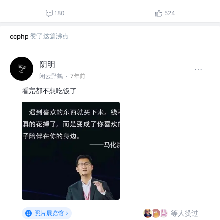
180
524
赞了这篇沸点
ccphp
阴明
闲云野鹤
·
7年前
看完都不想吃饭了
等人赞过
照片展览馆