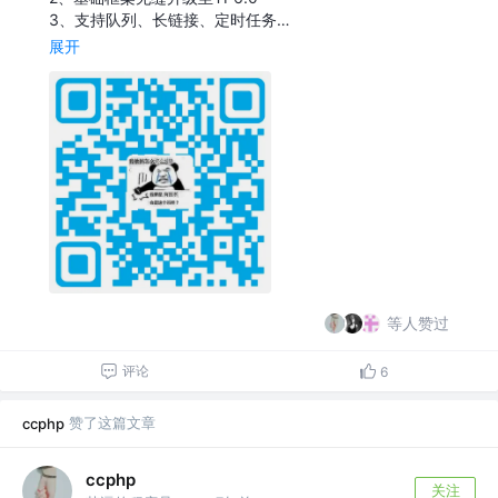
3、支持队列、长链接、定时任务…
展开
等人赞过
评论
6
赞了这篇文章
ccphp
ccphp
关注