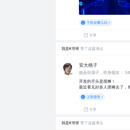
下班去哪儿玩
分享
我是K哥呀
赞了这篇沸点
安大桃子
掘金街溜子，终身掘友
·
3
开发的尽头是摆摊！
最近看见好多人摆摊去了，
上班摸鱼
分享
我是K哥呀
赞了这篇沸点