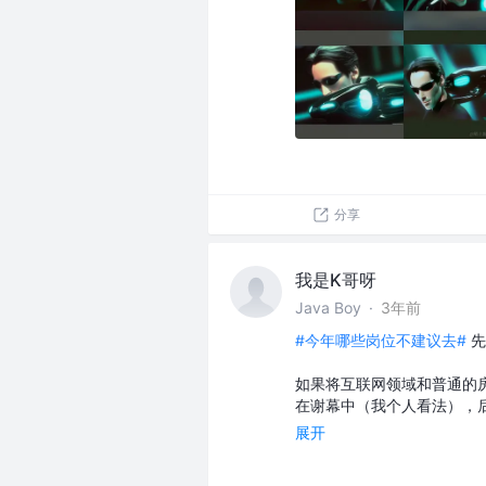
分享
我是K哥呀
Java Boy
·
3年前
#今年哪些岗位不建议去#
先
如果将互联网领域和普通的
在谢幕中（我个人看法），
展开