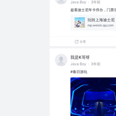
Java Boy
·
3年前
趁着迪士尼年卡停办，门票
mp.weixin.qq.com
分享
我是K哥呀
Java Boy
·
3年前
#春日游玩