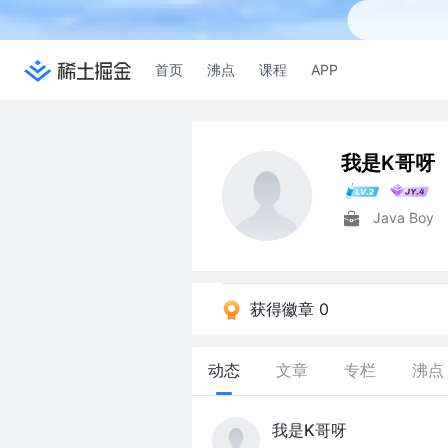
首页
沸点
课程
APP
我是K哥呀
Java Boy
获得徽章 0
动态
文章
专栏
沸点
我是K哥呀