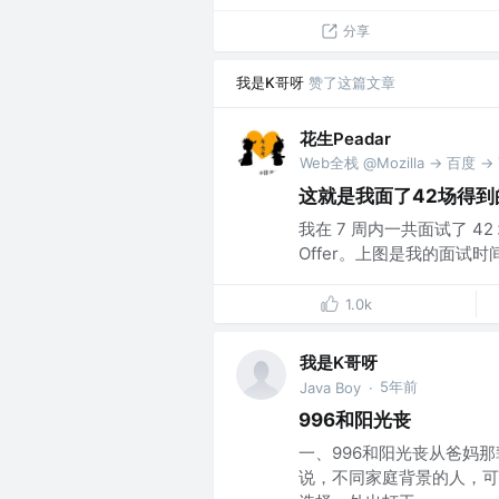
分享
我是K哥呀
赞了这篇文章
花生Peadar
Web全栈 @Mozilla -> 百度 -> 
这就是我面了42场得到
我在 7 周内一共面试了 42
Offer。上图是我的面试时间表 | 
1.0k
我是K哥呀
5年前
Java Boy
·
996和阳光丧
一、996和阳光丧从爸妈
说，不同家庭背景的人，可