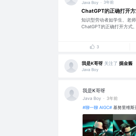
3年前
Java Boy
·
ChatGPT的正确打开
知识型劳动者如学生、老师
ChatGPT的正确打开方式
3
我是K哥呀
关注了
掘金酱
Java Boy
我是K哥呀
Java Boy
·
3年前
#聊一聊 AIGC#
基努里维斯