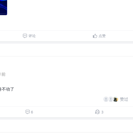
评论
点赞
年前
卷不动了
赞过
6
3