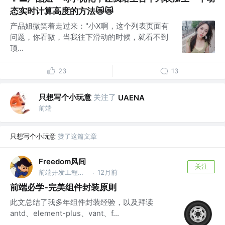
态实时计算高度的方法😿😿
产品姐微笑着走过来："小X啊，这个列表页面有
问题，你看嗷，当我往下滑动的时候，就看不到
顶...
23
13
只想写个小玩意
关注了
UAENA
前端
只想写个小玩意
赞了这篇文章
Freedom风间
关注
前端开发工程师 @涂鸦智能
12月前
·
前端必学-完美组件封装原则
此文总结了我多年组件封装经验，以及拜读
antd、element-plus、vant、f...