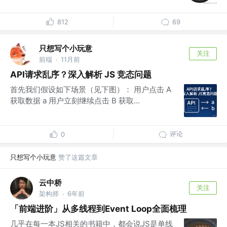
812
69
只想写个小玩意
关注
前端
11月前
·
API请求乱序？深入解析 JS 竞态问题
首先我们假设如下场景（见下图）： 用户点击 A
获取数据 a 用户立刻继续点击 B 获取...
评论
0
只想写个小玩意
赞了这篇文章
云中桥
关注
架构师
6年前
·
「前端进阶」从多线程到Event Loop全面梳理
几乎在每一本JS相关的书籍中，都会说JS是单线