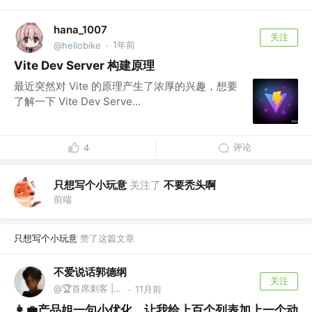
hana_1007
关注
1年前
@hellobike
·
Vite Dev Server 构建原理
最近突然对 Vite 的原理产生了浓厚的兴趣，想要
了解一下 Vite Dev Serve...
评论
4
只想写个小玩意
关注了
不要秃头啊
前端
只想写个小玩意
赞了这篇文章
不爱说话郭德纲
关注
@🏆首席刺客 | 柒
11月前
·
👩‍💼产品姐一句小优化，让我给上百个列表加上一个动