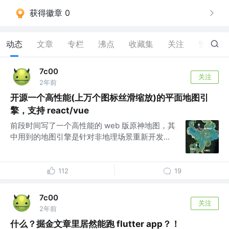
获得徽章 0
动态
文章
专栏
沸点
收藏集
关注
赞
0
7c00
关注
2年前
开源一个高性能(上万个图标丝滑缩放)的平面地图引
擎，支持 react/vue
前段时间写了一个高性能的 web 版原神地图，其
中用到的地图引擎是针对非地理场景重新开发...
112
19
7c00
关注
2年前
什么？掘金文章里居然能跑 flutter app？！