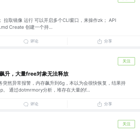
； 拉取镜像 运行 可以开启多个CLI窗口，来操作zk； API
I.md Create 创建一个持...
评论
分享
关注
飙升，大量free对象无法释放
5:00 服务突然异常报警，内存飙升到6g，本以为会很快恢复，结果持
 通过dotmrmory分析，堆存在大量的f...
评论
分享
关注