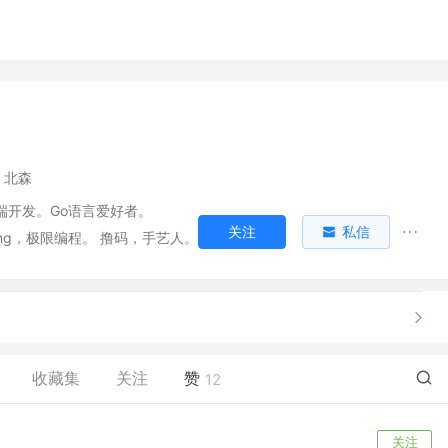
北森
t,后端开发。Go语言爱好者。
关注
私信
oring，极限编程。 撸码，手艺人。
收藏集
关注
赞
12
关注