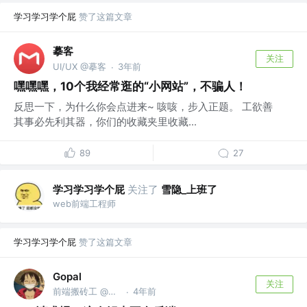
学习学习学个屁
赞了这篇文章
摹客
关注
UI/UX @摹客
3年前
·
嘿嘿嘿，10个我经常逛的“小网站”，不骗人！
反思一下，为什么你会点进来~ 咳咳，步入正题。 工欲善
其事必先利其器，你们的收藏夹里收藏...
89
27
学习学习学个屁
关注了
雪隐_上班了
web前端工程师
学习学习学个屁
赞了这篇文章
Gopal
关注
前端搬砖工 @富途
4年前
·