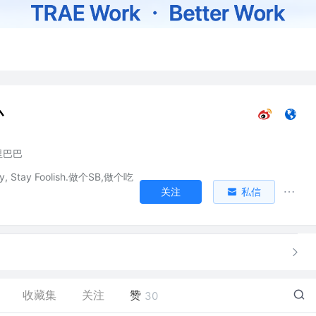
丶
里巴巴
ry, Stay Foolish.做个SB,做个吃
关注
私信
收藏集
关注
赞
30