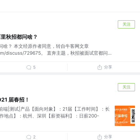
关注
阿里秋招都问啥？
问啥？ 本文经原作者同意，转自牛客网文章
r.com/discuss/729675。 直奔主题，秋招被面试官都问...
分享
5
关注
21 届春招！
前端|测试|产品【面向对象】：21届【工作时间】：长
工作地点】：杭州、深圳【薪资福利】：日薪200-
分享
2