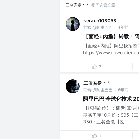
三省吾身丶丶
赞了这篇文章
keraun103053
前端 @阿里巴巴
4年前
·
【面经+内推】转载：
【面经+内推】阿里秋招都
https://www.nowcode
3
三省吾身丶丶
前端 @阿里巴巴
6年前
·
阿里巴巴 全球化技术 20
【招聘岗位】：研发|算法|
期实习至10月份；995【
350；三餐全包【投...
1