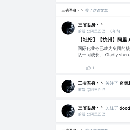
三省吾身丶丶
赞了这篇文章
三省吾身丶丶
前端 @阿里巴巴
6年前
·
【社招】【杭州】阿里 A
国际化业务已成为集团的核
队一同成长。 Gladly share pr
1
三省吾身丶丶
关注了
奇舞
前端 @阿里巴巴
三省吾身丶丶
关注了
dood
前端 @阿里巴巴