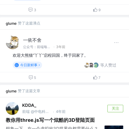
3
9
赞了这篇沸点
glume
一依不舍
公众号：前端每日技巧
·
3年前
欢迎大熊猫“丫丫”启程回国，终于回家了。
等人赞过
今日新鲜事
5
7
赞了这篇文章
glume
KDDA_
关注
前端 @中电科大数据研究院
4年前
·
教你用three.js写一个炫酷的3D登陆页面
想象一下，在一个虚拟的3D世界中都需要什么？