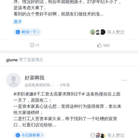
序。情况好的话，明后年就能抱孩子。27岁年纪不小了，
是该考虑大事了。
看到的点个赞好不好啊，祝朋友们做技术的涨…
展开
等人赞过
树洞一下
71
580
赞了这篇沸点
glume
好菜啊我
@泥瓶巷面积有限公司
·
3年前
#求职者嫌8千工资太高要求降到2千# 这条热搜挂在上面
一天了，原因有二：
一是资本家真心这么想，觉得这种行为值得推荐，拿出来
给大家做榜样；
二是打工人苦资本家久矣，终于找到了一个吐槽的宣泄
口，社畜们议论纷纷...
等人赞过
今日新鲜事