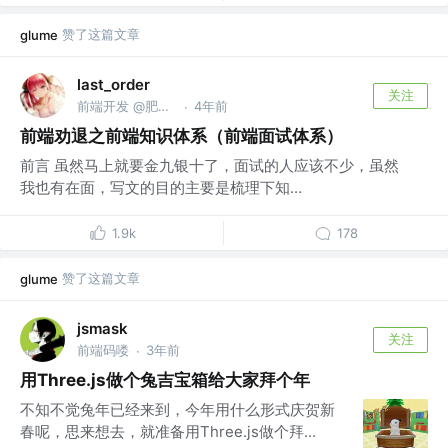
赞了这篇文章
glume
last_order
关注
前端开发 @肥宅集团有限公司
4年前
·
前端劝退之前端知识体系（前端面试体系）
前言 虽然马上就要金九银十了，面试的人应该不少，虽然
我也有在面，写文的目的主要是梳理下知...
1.9k
178
赞了这篇文章
glume
jsmask
关注
前端码喽
3年前
·
用Three.js做个兔吉宝箱给大家拜个年
不知不觉兔年已经来到，今年用什么形式庆贺新
春呢，思来想去，就准备用Three.js做个拜...