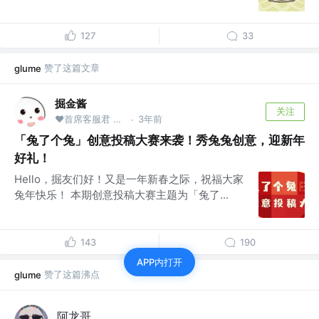
127
33
赞了这篇文章
glume
掘金酱
关注
❤首席客服君 @掘金
3年前
·
「兔了个兔」创意投稿大赛来袭！秀兔兔创意，迎新年
好礼！
Hello，掘友们好！又是一年新春之际，祝福大家
兔年快乐！ 本期创意投稿大赛主题为「兔了...
143
190
APP内打开
赞了这篇沸点
glume
阿龙哥