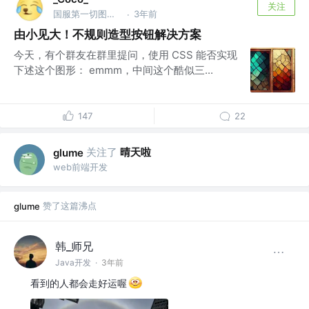
关注
国服第一切图仔 @Shopee
3年前
·
由小见大！不规则造型按钮解决方案
今天，有个群友在群里提问，使用 CSS 能否实现
下述这个图形： emmm，中间这个酷似三...
147
22
关注了
晴天啦
glume
web前端开发
赞了这篇沸点
glume
韩_师兄
Java开发
·
3年前
看到的人都会走好运喔