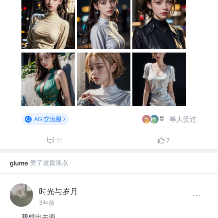
等人赞过
AGI交流圈
11
7
赞了这篇沸点
glume
时光与岁月
3年前
我想出去浪