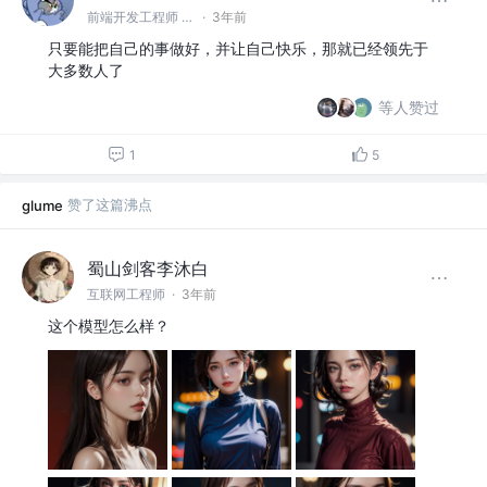
前端开发工程师 @子洋的摘星阁
·
3年前
只要能把自己的事做好，并让自己快乐，那就已经领先于
大多数人了
等人赞过
1
5
赞了这篇沸点
glume
蜀山剑客李沐白
互联网工程师
·
3年前
这个模型怎么样？