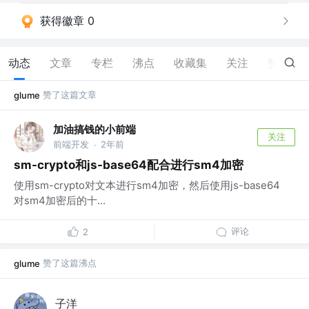
获得徽章 0
动态
文章
专栏
沸点
收藏集
关注
赞
78
赞了这篇文章
glume
加油搞钱的小前端
关注
前端开发
2年前
·
sm-crypto和js-base64配合进行sm4加密
使用sm-crypto对文本进行sm4加密，然后使用js-base64
对sm4加密后的十...
评论
2
赞了这篇沸点
glume
子洋