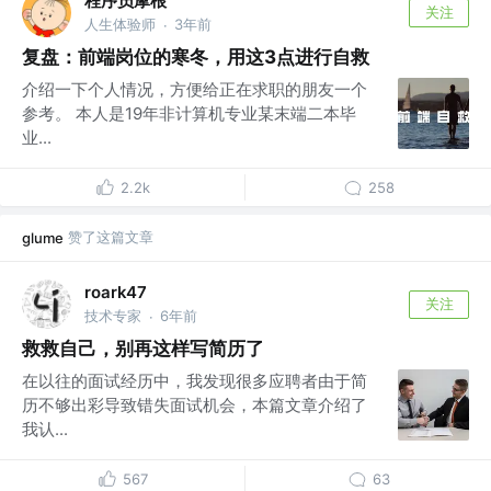
程序员摩根
关注
人生体验师
3年前
·
复盘：前端岗位的寒冬，用这3点进行自救
介绍一下个人情况，方便给正在求职的朋友一个
参考。 本人是19年非计算机专业某末端二本毕
业...
2.2k
258
赞了这篇文章
glume
roark47
关注
技术专家
6年前
·
救救自己，别再这样写简历了
在以往的面试经历中，我发现很多应聘者由于简
历不够出彩导致错失面试机会，本篇文章介绍了
我认...
567
63