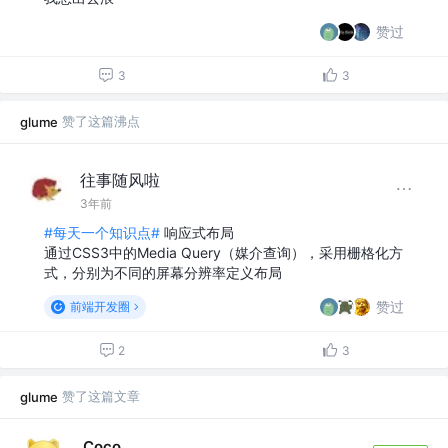
赞过
3
3
赞了这篇沸点
glume
往事随风啦
3年前
#每天一个知识点#
响应式布局
通过CSS3中的Media Query（媒介查询），采用栅格化方
式，分别为不同的屏幕分辨率定义布局
赞过
前端开发圈
2
3
赞了这篇文章
glume
_Coco_