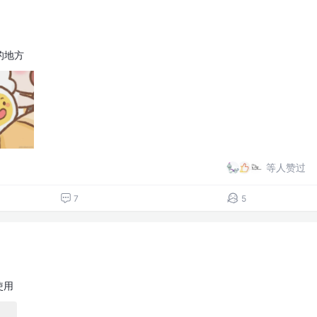
的地方
等人赞过
7
5
使用