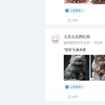
上班摸鱼
分享
土豆土豆西红柿
@阿里巴巴子公司
·
3年前
“萌宠”头像来袭
上班摸鱼
分享