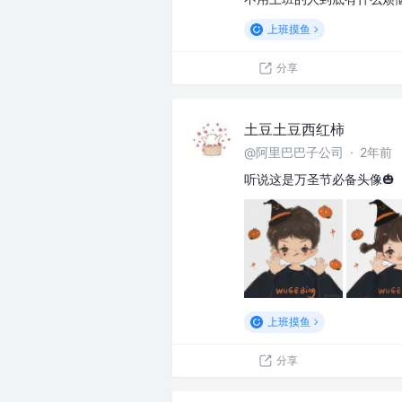
上班摸鱼
分享
土豆土豆西红柿
@阿里巴巴子公司
·
2年前
听说这是万圣节必备头像🎃
上班摸鱼
分享