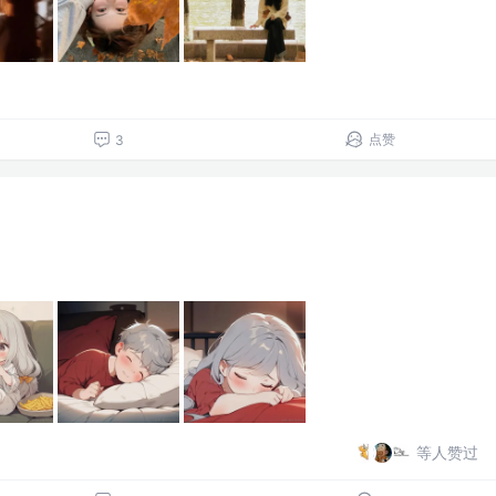
点赞
3
等人赞过