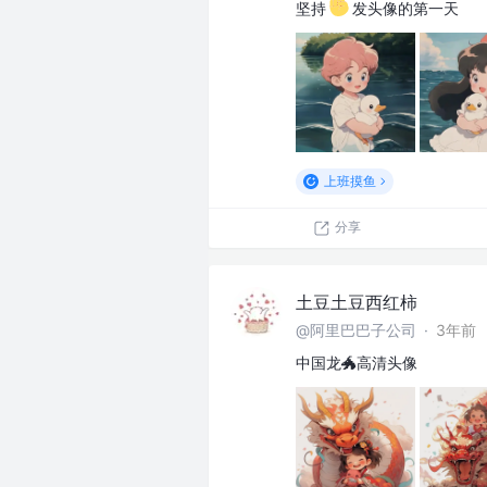
坚持
发头像的第一天
上班摸鱼
分享
土豆土豆西红柿
@阿里巴巴子公司
·
3年前
中国龙🐲高清头像