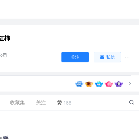
红柿
公司
关注
私信
收藏集
关注
赞
168
恼