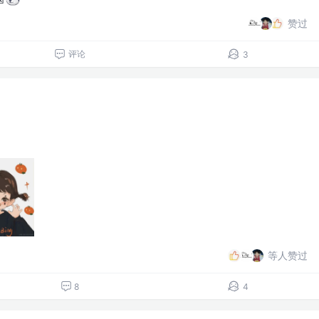
赞过
评论
3
等人赞过
8
4