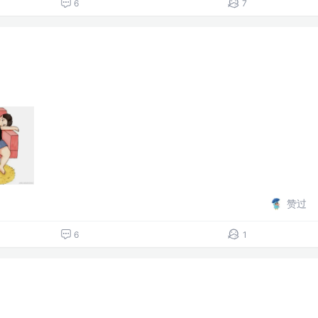
6
7
赞过
6
1