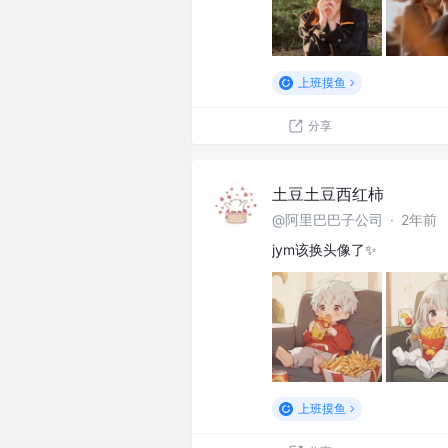
上班摸鱼
分享
土豆土豆西红柿
@阿里巴巴子公司
·
2年前
jym该换头像了✨
上班摸鱼