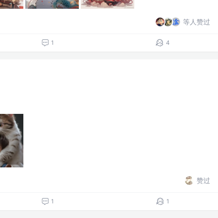
等人赞过
1
4
赞过
1
1