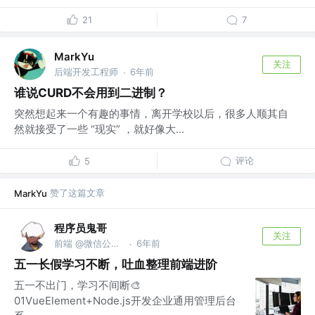
21
7
MarkYu
关注
后端开发工程师
6年前
·
谁说CURD不会用到二进制？
突然想起来一个有趣的事情，离开学校以后，很多人顺其自
然就接受了一些 “现实” ，就好像大...
评论
5
赞了这篇文章
MarkYu
程序员鬼哥
关注
前端 @微信公众号：前端人
6年前
·
五一长假学习不断，吐血整理前端进阶
五一不出门，学习不间断🎨
01VueElement+Node.js开发企业通用管理后台