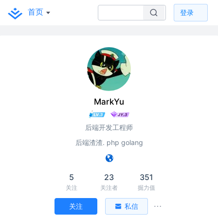
首页
登录
MarkYu
后端开发工程师
后端渣渣. php golang
5
23
351
关注
关注者
掘力值
关注
私信