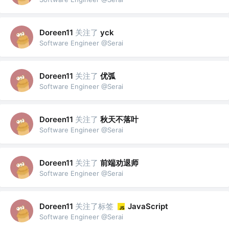
关注了
Doreen11
yck
Software Engineer @Serai
关注了
优弧
Doreen11
Software Engineer @Serai
关注了
秋天不落叶
Doreen11
Software Engineer @Serai
关注了
前端劝退师
Doreen11
Software Engineer @Serai
关注了标签
Doreen11
JavaScript
Software Engineer @Serai