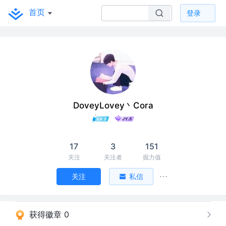
首页
登录
DoveyLovey丶Cora
17
3
151
关注
关注者
掘力值
关注
私信
获得徽章 0