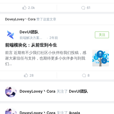
2.0k
61
DoveyLovey丶Cora
赞了这篇文章
DevUI团队
关注
前端解决方案集 @华为
2年前
·
前端模块化：从前世到今生
前言 近期有不少我们社区小伙伴给我们投稿，感
谢大家信任与支持，也期待更多小伙伴参与到我
们...
28
8
DoveyLovey丶Cora
关注了
DevUI团队
DoveyLovey丶Cora
关注了
ikoala