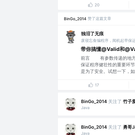
20
赞了这篇文章
BinGo_2014
独泪了无痕
带你搞懂@Valid和@Va
前言 有参数传递的地方
保证程序健壮性的重要环节
是为了安全。试想一下，如果在
17
关注了
竹子
BinGo_2014
Java
关注了
勇哥J
BinGo_2014
Java