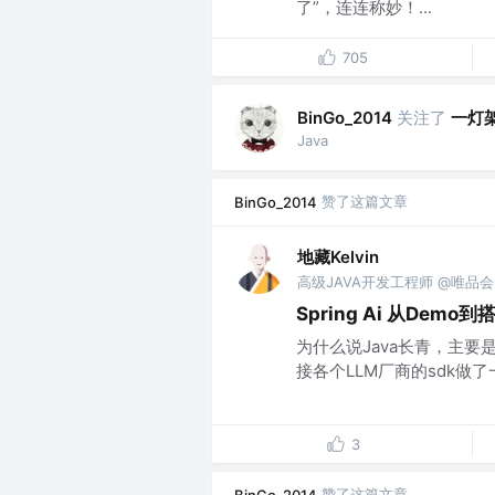
了”，连连称妙！...
705
关注了
一灯
BinGo_2014
Java
赞了这篇文章
BinGo_2014
地藏Kelvin
高级JAVA开发工程师 @唯品会
Spring Ai 从De
为什么说Java长青，主要
接各个LLM厂商的sdk做了一遍
3
赞了这篇文章