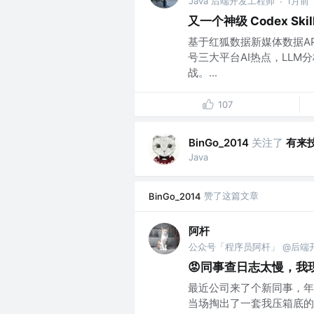
Java 后端开发工程师
1月前
·
又一个神级 Codex Ski
基于红狐数据新媒体数据A
号三大平台AI热点，LLM分析
战。...
107
关注了
有来
BinGo_2014
Java
赞了这篇文章
BinGo_2014
阿杆
公众号「程序员阿杆」 @后端
😡同事查日志太慢，我现
最近公司来了个新同事，年
当场掏出了一套我压箱底的