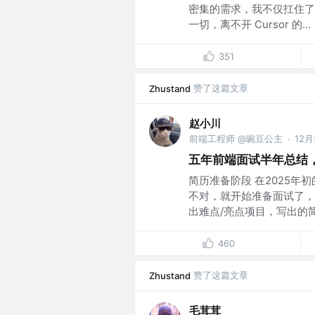
密集的需求，我不仅扛住了
一切，离不开 Cursor 的...
351
赞了这篇文章
Zhustand
赵小川
前端工程师 @豌豆公主
12
·
五年前端面试半年总结
简历准备阶段 在2025
不对，就开始准备面试了，
出难点/亮点项目，写出的简历
460
赞了这篇文章
Zhustand
毛茸茸