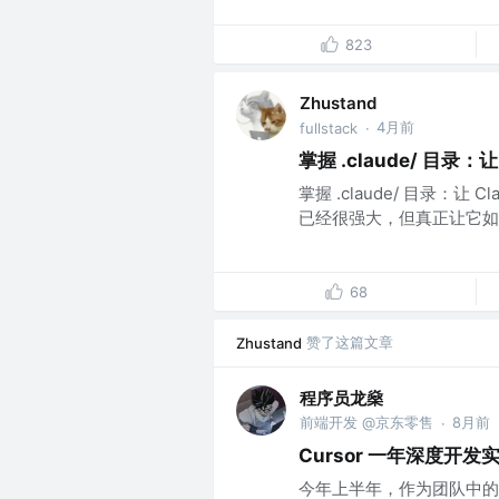
823
Zhustand
4月前
fullstack
·
掌握 .claude/ 目录：
掌握 .claude/ 目录：让 C
已经很强大，但真正让它如虎添翼
68
赞了这篇文章
Zhustand
程序员龙燊
前端开发 @京东零售
8月前
·
Cursor 一年深度开
今年上半年，作为团队中的