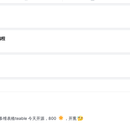
编程
表格teable 今天开源，800
，开熏