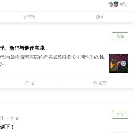
赞过
评论
2
关注
：原理、源码与最佳实践
核心原理与架构 源码深度解析 实战应用模式 中间件系统 性
..
分享
2
关注
术】
1年前
·
轰然倒下！